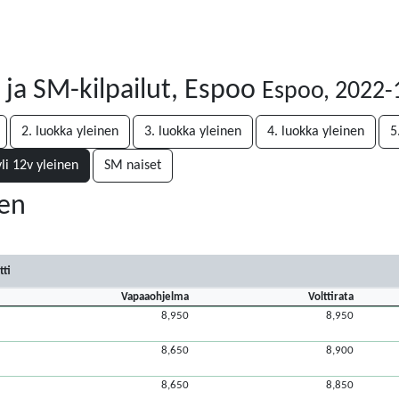
ja SM-kilpailut, Espoo
Espoo, 2022-
2. luokka yleinen
3. luokka yleinen
4. luokka yleinen
5
li 12v yleinen
SM naiset
nen
tti
Vapaaohjelma
Volttirata
8,950
8,950
8,650
8,900
8,650
8,850