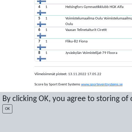
4
1
Helsingfors Gymnastikklubb HGK Alfa
5
1
Voimistelumaailma Oulu Voimistelumaailm
Oulu
6
1
Vaasan Telinetaiturit Ciretit
7
1
Fliku-82 Fiona
8
1
Jyväskylän Voimistelijat-79 Floora
Viimeisimmät pisteet: 13.11.2022 17.05.22
Score by Sport Event Systems
www.sporteventsystems.se
By clicking OK, you agree to storing of
Last Update: 6.8.2026 14.43.23
XL
OK
© 2026 Sport Event Systems/TH Systems AB. All content and dat