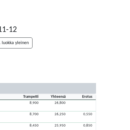
11-12
. luokka yleinen
Trampetti
Yhteensä
Erotus
8,900
26,800
8,700
26,250
0,550
8,450
25,950
0,850