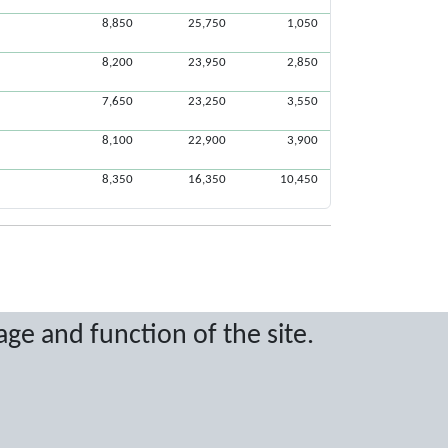
8,850
25,750
1,050
8,200
23,950
2,850
7,650
23,250
3,550
8,100
22,900
3,900
8,350
16,350
10,450
age and function of the site.
ritten permission.