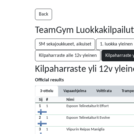
Back
TeamGym Luokkakilpailut 
SM sekajoukkueet, aikuiset
1. luokka yleinen
Kilpaharraste alle 12v yleinen
Kilpaharraste y
Kilpaharraste yli 12v ylei
Official results
3-ottelu
Vapaaohjelma
Volttirata
Trampe
Sij
#
Nimi
1
1
Espoon Telinetaiturit Effort
2
1
Espoon Telinetaiturit Evolve
3
1
Viipurin Reipas Maniglia