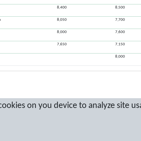
8,400
8,500
a
8,050
7,700
8,000
7,600
7,650
7,150
8,000
 cookies on you device to analyze site us
a are protected by copyright. No copying or redistribution allowed without prior w