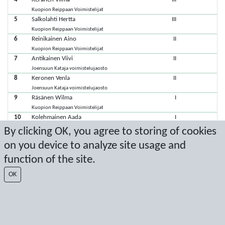
Kuopion Reippaan Voimistelijat
5
Salkolahti Hertta
III
Kuopion Reippaan Voimistelijat
6
Reinikainen Aino
II
Kuopion Reippaan Voimistelijat
7
Antikainen Viivi
II
Joensuun Kataja voimistelujaosto
8
Keronen Venla
II
Joensuun Kataja voimistelujaosto
9
Räsänen Wilma
I
Kuopion Reippaan Voimistelijat
10
Kolehmainen Aada
I
Kuopion Reippaan Voimistelijat
By clicking OK, you agree to storing of cookies
on you device to analyze site usage and
Viimeisimmät pisteet: 18.3.2023 18.13.54
function of the site.
Score by Sport Event Systems
www.sporteventsystems.se
OK
Last Update: 9.8.2026 14.46.31
SX
© 2026 Sport Event Systems/TH Systems AB. All content and data are