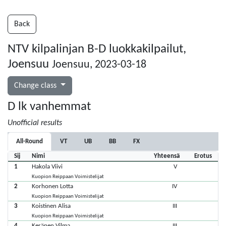
Back
NTV kilpalinjan B-D luokkakilpailut,
Joensuu
Joensuu, 2023-03-18
Change class
D lk vanhemmat
Unofficial results
All-Round
VT
UB
BB
FX
Sij
Nimi
Yhteensä
Erotus
1
Hakola Viivi
V
Kuopion Reippaan Voimistelijat
2
Korhonen Lotta
IV
Kuopion Reippaan Voimistelijat
3
Koistinen Alisa
III
Kuopion Reippaan Voimistelijat
4
Keränen Vilma
III