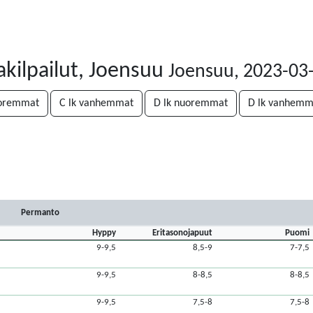
akilpailut, Joensuu
Joensuu, 2023-03
uoremmat
C lk vanhemmat
D lk nuoremmat
D lk vanhemm
Permanto
Hyppy
Eritasonojapuut
Puomi
9-9,5
8,5-9
7-7,5
9-9,5
8-8,5
8-8,5
9-9,5
7,5-8
7,5-8