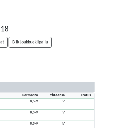
-18
at
B lk joukkuekilpailu
Permanto
Yhteensä
Erotus
8,5-9
V
8,5-9
V
8,5-9
IV