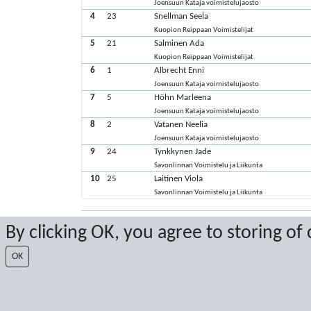
Joensuun Kataja voimistelujaosto
4
23
Snellman Seela
Kuopion Reippaan Voimistelijat
5
21
Salminen Ada
Kuopion Reippaan Voimistelijat
6
1
Albrecht Enni
Joensuun Kataja voimistelujaosto
7
5
Höhn Marleena
Joensuun Kataja voimistelujaosto
8
2
Vatanen Neelia
Joensuun Kataja voimistelujaosto
9
24
Tynkkynen Jade
Savonlinnan Voimistelu ja Liikunta
10
25
Laitinen Viola
Savonlinnan Voimistelu ja Liikunta
By clicking OK, you agree to storing of
Viimeisimmät pisteet: 18.3.2023 18.13.54
Score by Sport Event Systems
www.sporteventsystems.se
OK
Last Update: 6.8.2026 20.40.22
XL