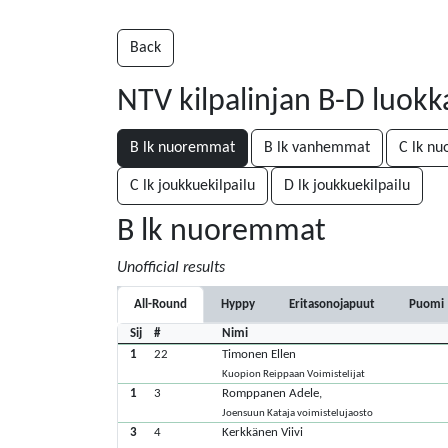
Back
NTV kilpalinjan B-D luokk
B lk nuoremmat
B lk vanhemmat
C lk n
C lk joukkuekilpailu
D lk joukkuekilpailu
B lk nuoremmat
Unofficial results
All-Round
Hyppy
Eritasonojapuut
Puomi
Sij
#
Nimi
1
22
Timonen Ellen
Kuopion Reippaan Voimistelijat
1
3
Romppanen Adele,
Joensuun Kataja voimistelujaosto
3
4
Kerkkänen Viivi