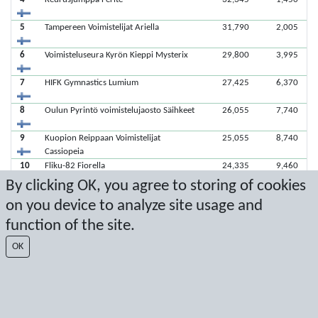
5
Tampereen Voimistelijat Ariella
31,790
2,005
6
Voimisteluseura Kyrön Kieppi Mysterix
29,800
3,995
7
HIFK Gymnastics Lumium
27,425
6,370
8
Oulun Pyrintö voimistelujaosto Säihkeet
26,055
7,740
9
Kuopion Reippaan Voimistelijat
25,055
8,740
Cassiopeia
10
Fliku-82 Fiorella
24,335
9,460
By clicking OK, you agree to storing of cookies
on you device to analyze site usage and
Viimeisimmät pisteet: 25.3.2023 19.12.57
function of the site.
Score by Sport Event Systems
www.sporteventsystems.se
OK
Last Update: 9.8.2026 17.00.16
SX
© 2026 Sport Event Systems/TH Systems AB. All content and data are