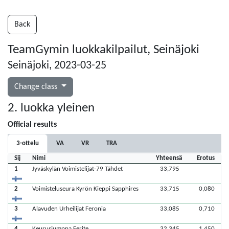
Back
TeamGymin luokkakilpailut, Seinäjoki
Seinäjoki, 2023-03-25
Change class
2. luokka yleinen
Official results
3-ottelu
VA
VR
TRA
Sij
Nimi
Yhteensä
Erotus
1
Jyväskylän Voimistelijat-79 Tähdet
33,795
2
Voimisteluseura Kyrön Kieppi Sapphires
33,715
0,080
3
Alavuden Urheilijat Feronia
33,085
0,710
4
Keurusjumppa Ferite
32,345
1,450