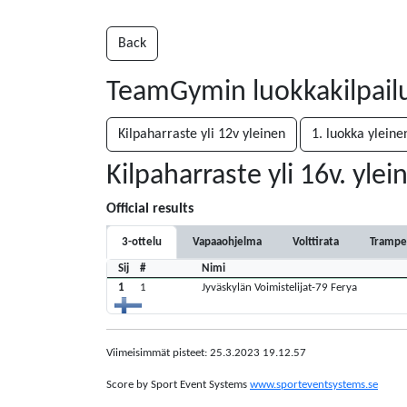
Back
TeamGymin luokkakilpailu
Kilpaharraste yli 12v yleinen
1. luokka yleine
Kilpaharraste yli 16v. ylei
Official results
3-ottelu
Vapaaohjelma
Volttirata
Trampe
Sij
#
Nimi
1
1
Jyväskylän Voimistelijat-79 Ferya
Viimeisimmät pisteet: 25.3.2023 19.12.57
Score by Sport Event Systems
www.sporteventsystems.se