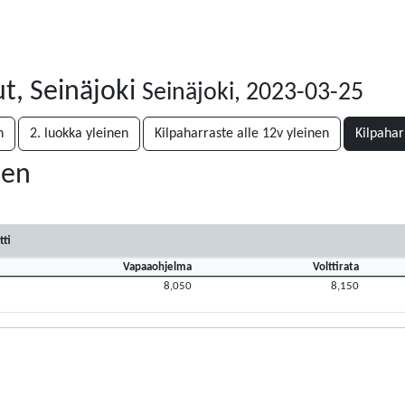
t, Seinäjoki
Seinäjoki, 2023-03-25
n
2. luokka yleinen
Kilpaharraste alle 12v yleinen
Kilpahar
nen
tti
Vapaaohjelma
Volttirata
8,050
8,150