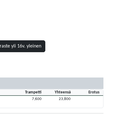
raste yli 16v. yleinen
Trampetti
Yhteensä
Erotus
7,600
23,800