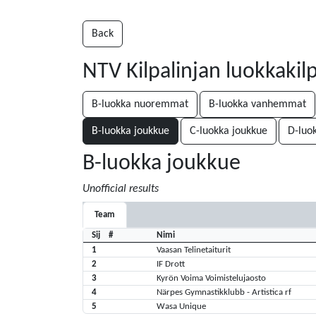
Back
NTV Kilpalinjan luokkakilpa
B-luokka nuoremmat
B-luokka vanhemmat
B-luokka joukkue
C-luokka joukkue
D-luo
B-luokka joukkue
Unofficial results
Team
Sij
#
Nimi
1
Vaasan Telinetaiturit
2
IF Drott
3
Kyrön Voima Voimistelujaosto
4
Närpes Gymnastikklubb - Artistica rf
5
Wasa Unique