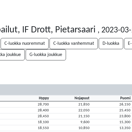
ilut, IF Drott, Pietarsaari
, 2023-03
C-luokka nuoremmat
C-luokka vanhemmat
D-luokka
E-
kka joukkue
G-luokka joukkue
Hyppy
Nojapuut
Puomi
28,700
21,850
26,150
28,400
22,050
25,450
28,450
21,150
23,800
18,100
9,600
15,300
18,550
10,850
13,350