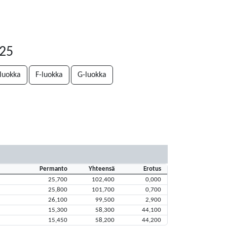
-25
luokka
F-luokka
G-luokka
Permanto
Yhteensä
Erotus
25,700
102,400
0,000
25,800
101,700
0,700
26,100
99,500
2,900
15,300
58,300
44,100
15,450
58,200
44,200