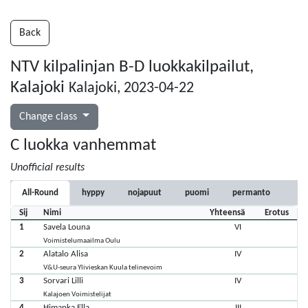
Back
NTV kilpalinjan B-D luokkakilpailut,
Kalajoki
Kalajoki, 2023-04-22
Change class
C luokka vanhemmat
Unofficial results
All-Round
hyppy
nojapuut
puomi
permanto
Sij
Nimi
Yhteensä
Erotus
1
Savela Louna
VI
Voimistelumaailma Oulu
2
Alatalo Alisa
IV
V&U-seura Ylivieskan Kuula telinevoim
3
Sorvari Lilli
IV
Kalajoen Voimistelijat
4
Himanka Ella
III