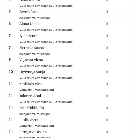
V&U-seura Ylivieskan Kuula telinevoim
5
Savela Fanni
III
Kalajoen Voimistelijat
6
Alpua Unna
III
V&U-seura Ylivieskan Kuula telinevoim
7
Jylhä Senni
III
V&U-seura Ylivieskan Kuula telinevoim
7
Siermala Saana
III
Kalajoen Voimistelijat
9
Viljamaa Viena
III
V&U-seura Ylivieskan Kuula telinevoim
10
Löytynoja Sonja
III
V&U-seura Ylivieskan Kuula telinevoim
11
Keskitalo Aino
III
Voimistelumaailma Oulu
11
Tolonen Anni
III
V&U-seura Ylivieskan Kuula telinevoim
11
Joki-Erkkilä Fiia
II
Kalajoen Voimistelijat
11
Piisilä Veera
II
Voimistelumaailma Oulu
11
Pirttijärvi Lusiina
II