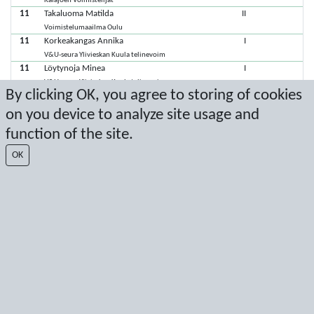
Kalajoen Voimistelijat
11
Takaluoma Matilda
II
Voimistelumaailma Oulu
11
Korkeakangas Annika
I
V&U-seura Ylivieskan Kuula telinevoim
11
Löytynoja Minea
I
V&U-seura Ylivieskan Kuula telinevoim
By clicking OK, you agree to storing of cookies
11
Peltola Aino
I
Kalajoen Voimistelijat
on you device to analyze site usage and
11
Peltola Enni
I
function of the site.
Kalajoen Voimistelijat
11
Teerikangas Eevi
I
OK
Voimistelumaailma Oulu
Viimeisimmät pisteet: 22.4.2023 15.21.11
Score by Sport Event Systems
www.sporteventsystems.se
Last Update: 6.8.2026 19.49.12
SX
© 2026 Sport Event Systems/TH Systems AB. All content and data are
protected by copyright. No copying or redistribution allowed without prior