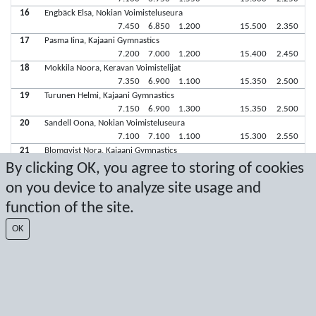
16
Engbäck Elsa, Nokian Voimisteluseura
7.450
6.850
1.200
15.500
2.350
17
Pasma Iina, Kajaani Gymnastics
7.200
7.000
1.200
15.400
2.450
18
Mokkila Noora, Keravan Voimistelijat
7.350
6.900
1.100
15.350
2.500
19
Turunen Helmi, Kajaani Gymnastics
7.150
6.900
1.300
15.350
2.500
20
Sandell Oona, Nokian Voimisteluseura
7.100
7.100
1.100
15.300
2.550
21
Blomqvist Nora, Kajaani Gymnastics
7.150
6.850
1.100
15.100
2.750
By clicking OK, you agree to storing of cookies
22
Keränen Jasmine, Kajaani Gymnastics
on you device to analyze site usage and
6.900
6.600
1.150
14.650
3.200
function of the site.
23
Puolakanaho Vilma, Oulun Naisvoimistelijat
6.950
6.550
1.150
14.650
3.200
OK
24
Kärkkäinen Elli, Jyväskylän Naisvoimistelijat
7.050
6.350
0.950
14.350
3.500
Meskanen Emmi, Nokian Voimisteluseura
Latest score: 5/7/2023 12:03:05 PM