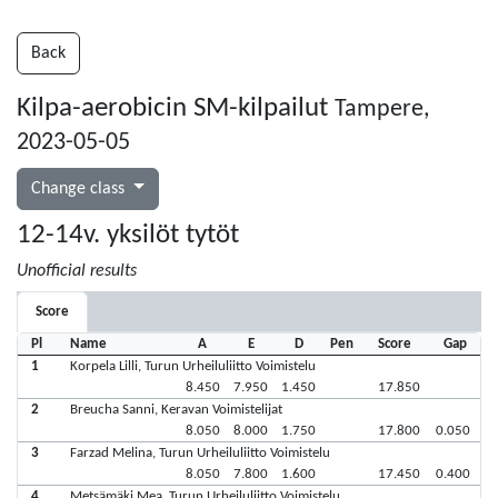
Back
Kilpa-aerobicin SM-kilpailut
Tampere,
2023-05-05
Change class
12-14v. yksilöt tytöt
Unofficial results
Score
Pl
Name
A
E
D
Pen
Score
Gap
1
Korpela Lilli, Turun Urheiluliitto Voimistelu
8.450
7.950
1.450
17.850
2
Breucha Sanni, Keravan Voimistelijat
8.050
8.000
1.750
17.800
0.050
3
Farzad Melina, Turun Urheiluliitto Voimistelu
8.050
7.800
1.600
17.450
0.400
4
Metsämäki Mea, Turun Urheiluliitto Voimistelu