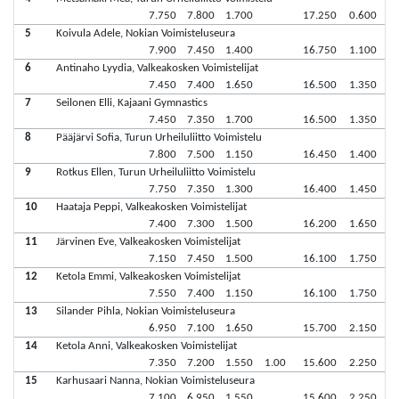
7.750
7.800
1.700
17.250
0.600
5
Koivula Adele, Nokian Voimisteluseura
7.900
7.450
1.400
16.750
1.100
6
Antinaho Lyydia, Valkeakosken Voimistelijat
7.450
7.400
1.650
16.500
1.350
7
Seilonen Elli, Kajaani Gymnastics
7.450
7.350
1.700
16.500
1.350
8
Pääjärvi Sofia, Turun Urheiluliitto Voimistelu
7.800
7.500
1.150
16.450
1.400
9
Rotkus Ellen, Turun Urheiluliitto Voimistelu
7.750
7.350
1.300
16.400
1.450
10
Haataja Peppi, Valkeakosken Voimistelijat
7.400
7.300
1.500
16.200
1.650
11
Järvinen Eve, Valkeakosken Voimistelijat
7.150
7.450
1.500
16.100
1.750
12
Ketola Emmi, Valkeakosken Voimistelijat
7.550
7.400
1.150
16.100
1.750
13
Silander Pihla, Nokian Voimisteluseura
6.950
7.100
1.650
15.700
2.150
14
Ketola Anni, Valkeakosken Voimistelijat
7.350
7.200
1.550
1.00
15.600
2.250
15
Karhusaari Nanna, Nokian Voimisteluseura
7.100
6.950
1.550
15.600
2.250