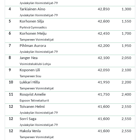
Jyväskylän Voimistelijat-79
4
Tarkiainen Aino
42,850
1,300
Jyväskylän Voimistelijat-79
5
Korhonen Silja
42,600
1,550
Pyrkivä Gymnastics
6
Korhonen Meiju
42,450
1,700
Tampereen Voimistelijat
7
Pihlman Aurora
42,200
1,950
Jyväskylän Voimistelijat-79
8
Janger Nea
42,100
2,050
Voimisteluklubi Lohja
9
Koponen Lili
42,050
2,100
Tampereen Sisu
10
Lukkari Hilla
41,950
2,200
Tampereen Voimistelijat
11
Rosqvist Amelie
41,750
2,400
Espoon Telinetaiturit
12
Toivanen Helmi
41,600
2,550
Jyväskylän Voimistelijat-79
12
Sorri Saga
41,600
2,550
Jyväskylän Voimistelijat-79
12
Hakola Venla
41,600
2,550
Tampereen Voimistelijat