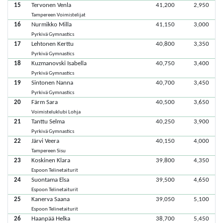
15
Tervonen Venla
41,200
2,950
Tampereen Voimistelijat
16
Nurmikko Milla
41,150
3,000
Pyrkivä Gymnastics
17
Lehtonen Kerttu
40,800
3,350
Pyrkivä Gymnastics
18
Kuzmanovski Isabella
40,750
3,400
Pyrkivä Gymnastics
19
Sintonen Nanna
40,700
3,450
Pyrkivä Gymnastics
20
Färm Sara
40,500
3,650
Voimisteluklubi Lohja
21
Tanttu Selma
40,250
3,900
Pyrkivä Gymnastics
22
Järvi Veera
40,150
4,000
Tampereen Sisu
23
Koskinen Klara
39,800
4,350
Espoon Telinetaiturit
24
Suontama Elsa
39,500
4,650
Espoon Telinetaiturit
25
Kanerva Saana
39,050
5,100
Espoon Telinetaiturit
26
Haanpää Helka
38,700
5,450