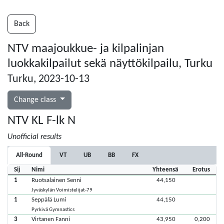
Back
NTV maajoukkue- ja kilpalinjan
luokkakilpailut sekä näyttökilpailu, Turku
Turku, 2023-10-13
Change class
NTV KL F-lk N
Unofficial results
All-Round
VT
UB
BB
FX
Sij
Nimi
Yhteensä
Erotus
1
Ruotsalainen Senni
44,150
Jyväskylän Voimistelijat-79
1
Seppälä Lumi
44,150
Pyrkivä Gymnastics
3
Virtanen Fanni
43,950
0,200