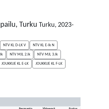
lpailu, Turku
Turku, 2023-
NTV KL D-LK V
NTV KL E-lk N
lk
NTV MJL 2.lk
NTV MJL 3.lk
JOUKKUE KL E-LK
JOUKKUE KL F-LK
Permanto
Yhteensä
Erotus