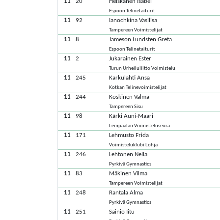
11
20
Heiskanen Isabel
Espoon Telinetaiturit
11
92
Ianochkina Vasilisa
Tampereen Voimistelijat
11
8
Jameson Lundsten Greta
Espoon Telinetaiturit
11
2
Jukarainen Ester
Turun Urheiluliitto Voimistelu
11
245
Karkulahti Ansa
Kotkan Telinevoimistelijat
11
244
Koskinen Valma
Tampereen Sisu
11
98
Kärki Auni-Maari
Lempäälän Voimisteluseura
11
171
Lehmusto Frida
Voimisteluklubi Lohja
11
246
Lehtonen Nella
Pyrkivä Gymnastics
11
83
Mäkinen Vilma
Tampereen Voimistelijat
11
248
Rantala Alma
Pyrkivä Gymnastics
11
251
Sainio Iitu