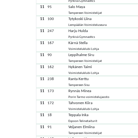
Pyrkivä Gymnastics
11
95
Salo Maya
Tampereen Voimistelijat
11
100
Tytykoski Liina
Lempäälän Voimisteluseura
11
247
Harju Hulda
Pyrkivä Gymnastics
11
167
Kärnä Stella
Voimisteluklubi Lohja
11
90
Leppihalme Siru
Tampereen Voimistelijat
11
162
Nykänen Taimi
Voimisteluklubi Lohja
11
238
Ranta Kerttu
Tampereen Sisu
11
173
Rynnäs Minea
Porin Tarmo voimistelujaosto
11
172
Tahvonen Kiira
Voimisteluklubi Lohja
11
18
Teppala Inka
Espoon Telinetaiturit
11
91
Veijanen Elmiina
Tampereen Voimistelijat