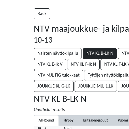
Back
NTV maajoukkue- ja kilpal
10-13
Naisten näyttökilpailu
NTV KL B-LK N
NTV
NTV KL E-lk V
NTV KL F-lk N
NTV KL F-LK 
NTV MJL FIG tulokkaat
Tyttöjen näyttökilpail
JOUKKUE KL G-LK
JOUKKUE MJL 1.LK
JOU
NTV KL B-LK N
Unofficial results
All-Round
Hyppy
Eritasonojapuut
Puomi
Sij
#
Nimi