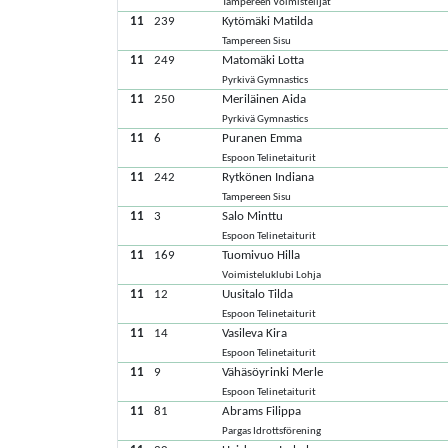
Tampereen Voimistelijat
11
239
Kytömäki Matilda
Tampereen Sisu
11
249
Matomäki Lotta
Pyrkivä Gymnastics
11
250
Meriläinen Aida
Pyrkivä Gymnastics
11
6
Puranen Emma
Espoon Telinetaiturit
11
242
Rytkönen Indiana
Tampereen Sisu
11
3
Salo Minttu
Espoon Telinetaiturit
11
169
Tuomivuo Hilla
Voimisteluklubi Lohja
11
12
Uusitalo Tilda
Espoon Telinetaiturit
11
14
Vasileva Kira
Espoon Telinetaiturit
11
9
Vähäsöyrinki Merle
Espoon Telinetaiturit
11
81
Abrams Filippa
Pargas Idrottsförening