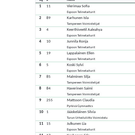
1
11
Vierimaa Sofia
Espoon Telinetaiturit
2
89
Karhunen Isla
Tampereen Voimistelijat
3
4
Keerthiveetil Aaleahya
Espoon Telinetaiturit
4
10
Junnila Ronja
Espoon Telinetaiturit
5
19
Lappalainen Ellen
Espoon Telinetaiturit
6
5
Koski Sylvi
Espoon Telinetaiturit
7
85
Malminen Silja
Tampereen Voimistelijat
8
84
Haverinen Saimi
Tampereen Voimistelijat
9
255
Mattsson Claudia
Pyrkivä Gymnastics
10
1
Jääskeläinen Silvia
Turun Urheiluliitto Voimistelu
11
15
Julkunen Lia
Espoon Telinetaiturit