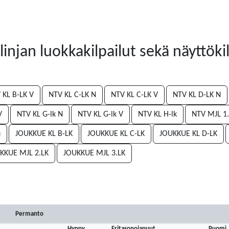
injan luokkakilpailut sekä näyttöki
 KL B-LK V
NTV KL C-LK N
NTV KL C-LK V
NTV KL D-LK N
V
NTV KL G-lk N
NTV KL G-lk V
NTV KL H-lk
NTV MJL 1.
u
JOUKKUE KL B-LK
JOUKKUE KL C-LK
JOUKKUE KL D-LK
KKUE MJL 2.LK
JOUKKUE MJL 3.LK
Permanto
Hyppy
Eritasonojapuut
Puomi