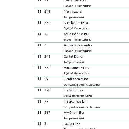
11
17
Korhonen Iida
Espoon Telinetaiturit
11
243
Malm Laura
Tampereen Sisu
11
254
Meriläinen Mila
Pyrkivä Gymnastics
11
16
Tourunen Sointu
Espoon Telinetaiturit
11
7
Arévalo Cassandra
Espoon Telinetaiturit
11
241
Cartet Elanor
Tampereen Sisu
11
252
Harmanen Miana
Pyrkivä Gymnastics
11
99
Henttonen Aino
Lempäälän Voimisteluseura
11
170
Hietanen Isla
Voimisteluklubi Lohja
11
97
Hirsikangas Elli
Lempäälän Voimisteluseura
11
237
Hyvönen Elle
Tampereen Sisu
11
87
Kallio Ellen