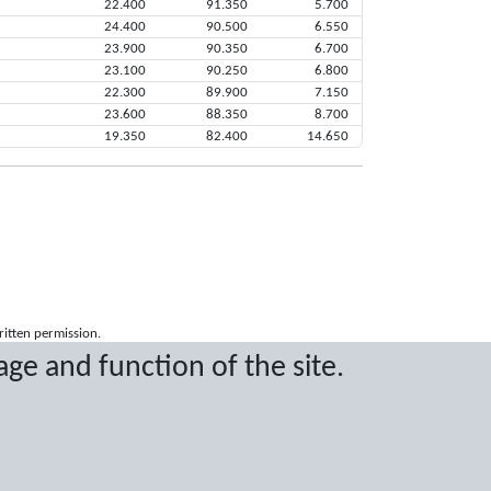
22.400
91.350
5.700
24.400
90.500
6.550
23.900
90.350
6.700
23.100
90.250
6.800
22.300
89.900
7.150
23.600
88.350
8.700
19.350
82.400
14.650
ritten permission.
age and function of the site.