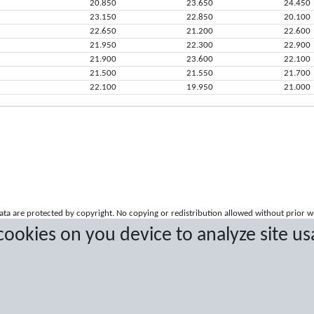
20.850
23.650
24.450
23.150
22.850
20.100
22.650
21.200
22.600
21.950
22.300
22.900
21.900
23.600
22.100
21.500
21.550
21.700
22.100
19.950
21.000
a are protected by copyright. No copying or redistribution allowed without prior w
 cookies on you device to analyze site us