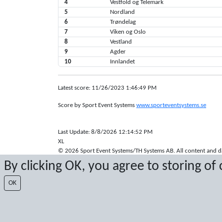
4
Vestfold og Telemark
5
Nordland
6
Trøndelag
7
Viken og Oslo
8
Vestland
9
Agder
10
Innlandet
Latest score: 11/26/2023 1:46:49 PM
Score by Sport Event Systems
www.sporteventsystems.se
Last Update: 8/8/2026 12:14:52 PM
XL
© 2026 Sport Event Systems/TH Systems AB. All content and dat
By clicking OK, you agree to storing of
OK