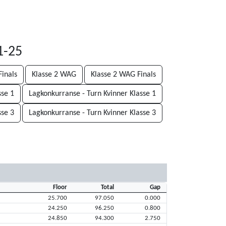
1-25
inals
Klasse 2 WAG
Klasse 2 WAG Finals
sse 1
Lagkonkurranse - Turn Kvinner Klasse 1
sse 3
Lagkonkurranse - Turn Kvinner Klasse 3
Floor
Total
Gap
25.700
97.050
0.000
24.250
96.250
0.800
24.850
94.300
2.750