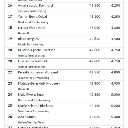
Hoppensprett turn
16
Amalie Josdal Kartfjord
43.150
4.200
Sandnes Turnforening
17
Yasmin Berra Özbal
43.100
4.250
Hokksund Turnforening
18
Larissa Vieira Hoel
43.050
4.300
Hamar IL
19
Rikke Bergum
42.850
4.500
Molde Turnforening
20
Kristine Agnete Sivertsen
42.600
4.750
Tromsø Turnforening
20
Eira Lien Schulerud
42.600
4.750
Tromsø Turnforening
22
Pernille Johansen Aursand
42.550
4.800
Trondheim Turnforening
23
Matilde Østerkløft Motrøen
42.400
4.950
Hamar IL
24
Maja Rivera Eggen
42.350
5.000
Nordstrand Turnforening
25
Marie Kristine Bjerknes
42.150
5.200
Trondheim Turnforening
26
Ada Skauen
42.050
5.300
Nedre Glomma Turn