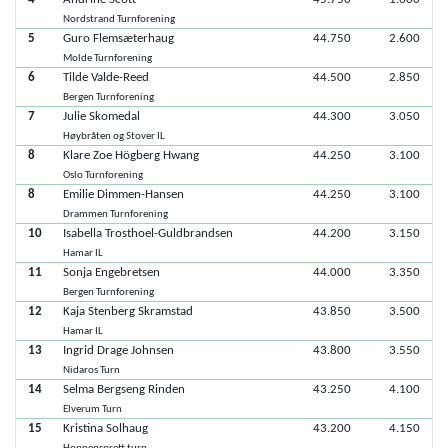
Nordstrand Turnforening
5
Guro Flemsæterhaug
44.750
2.600
Molde Turnforening
6
Tilde Valde-Reed
44.500
2.850
Bergen Turnforening
7
Julie Skomedal
44.300
3.050
Høybråten og Stover IL
8
Klare Zoe Högberg Hwang
44.250
3.100
Oslo Turnforening
8
Emilie Dimmen-Hansen
44.250
3.100
Drammen Turnforening
10
Isabella Trosthoel-Guldbrandsen
44.200
3.150
Hamar IL
11
Sonja Engebretsen
44.000
3.350
Bergen Turnforening
12
Kaja Stenberg Skramstad
43.850
3.500
Hamar IL
13
Ingrid Drage Johnsen
43.800
3.550
Nidaros Turn
14
Selma Bergseng Rinden
43.250
4.100
Elverum Turn
15
Kristina Solhaug
43.200
4.150