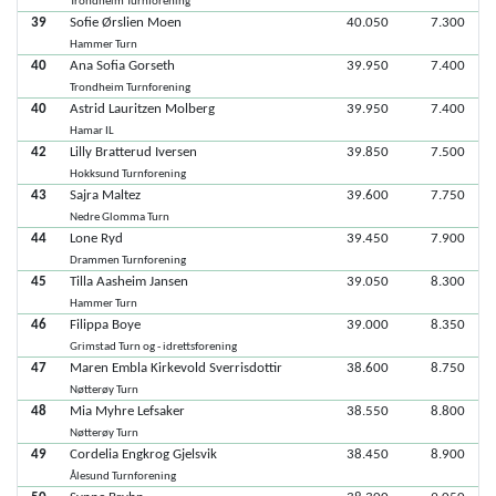
Trondheim Turnforening
39
Sofie Ørslien Moen
40.050
7.300
Hammer Turn
40
Ana Sofia Gorseth
39.950
7.400
Trondheim Turnforening
40
Astrid Lauritzen Molberg
39.950
7.400
Hamar IL
42
Lilly Bratterud Iversen
39.850
7.500
Hokksund Turnforening
43
Sajra Maltez
39.600
7.750
Nedre Glomma Turn
44
Lone Ryd
39.450
7.900
Drammen Turnforening
45
Tilla Aasheim Jansen
39.050
8.300
Hammer Turn
46
Filippa Boye
39.000
8.350
Grimstad Turn og - idrettsforening
47
Maren Embla Kirkevold Sverrisdottir
38.600
8.750
Nøtterøy Turn
48
Mia Myhre Lefsaker
38.550
8.800
Nøtterøy Turn
49
Cordelia Engkrog Gjelsvik
38.450
8.900
Ålesund Turnforening