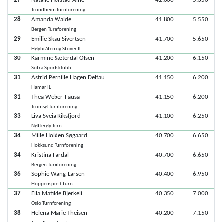
27
Natalie Hofstad Alne
42.000
5.350
Trondheim Turnforening
28
Amanda Walde
41.800
5.550
Bergen Turnforening
29
Emilie Skau Sivertsen
41.700
5.650
Høybråten og Stover IL
30
Karmine Sæterdal Olsen
41.200
6.150
Sotra Sportsklubb
31
Astrid Pernille Hagen Delfau
41.150
6.200
Hamar IL
31
Thea Weber-Fausa
41.150
6.200
Tromsø Turnforening
33
Liva Sveia Riksfjord
41.100
6.250
Nøtterøy Turn
34
Mille Holden Søgaard
40.700
6.650
Hokksund Turnforening
34
Kristina Fardal
40.700
6.650
Bergen Turnforening
36
Sophie Wang-Larsen
40.400
6.950
Hoppensprett turn
37
Ella Matilde Bjerkeli
40.350
7.000
Oslo Turnforening
38
Helena Marie Theisen
40.200
7.150