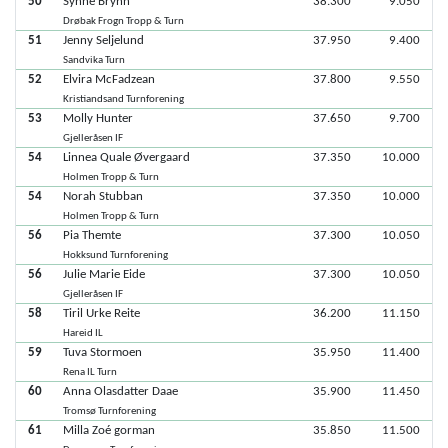
50
Synne Bryhn
38.300
9.050
Drøbak Frogn Tropp & Turn
51
Jenny Seljelund
37.950
9.400
Sandvika Turn
52
Elvira McFadzean
37.800
9.550
Kristiandsand Turnforening
53
Molly Hunter
37.650
9.700
Gjelleråsen IF
54
Linnea Quale Øvergaard
37.350
10.000
Holmen Tropp & Turn
54
Norah Stubban
37.350
10.000
Holmen Tropp & Turn
56
Pia Themte
37.300
10.050
Hokksund Turnforening
56
Julie Marie Eide
37.300
10.050
Gjelleråsen IF
58
Tiril Urke Reite
36.200
11.150
Hareid IL
59
Tuva Stormoen
35.950
11.400
Rena IL Turn
60
Anna Olasdatter Daae
35.900
11.450
Tromsø Turnforening
61
Milla Zoé gorman
35.850
11.500