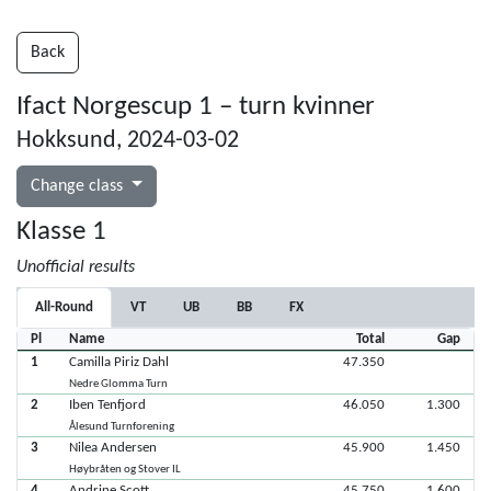
Back
Ifact Norgescup 1 – turn kvinner
Hokksund, 2024-03-02
Change class
Klasse 1
Unofficial results
All-Round
VT
UB
BB
FX
Pl
Name
Total
Gap
1
Camilla Piriz Dahl
47.350
Nedre Glomma Turn
2
Iben Tenfjord
46.050
1.300
Ålesund Turnforening
3
Nilea Andersen
45.900
1.450
Høybråten og Stover IL
4
Andrine Scott
45.750
1.600