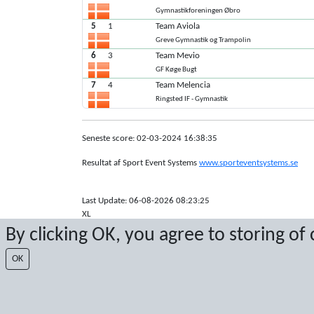
Gymnastikforeningen Øbro
5
1
Team Aviola
Greve Gymnastik og Trampolin
6
3
Team Mevio
GF Køge Bugt
7
4
Team Melencia
Ringsted IF - Gymnastik
Seneste score: 02-03-2024 16:38:35
Resultat af Sport Event Systems
www.sporteventsystems.se
Last Update: 06-08-2026 08:23:25
XL
© 2026 Sport Event Systems/TH Systems AB. All content and dat
By clicking OK, you agree to storing of
OK