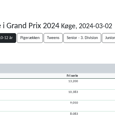
 i Grand Prix 2024
Køge, 2024-03-02
10-12 år
Pigerækken
Tweens
Senior - 3. Division
Junio
Fri serie
13,200
10,383
9,050
8,083