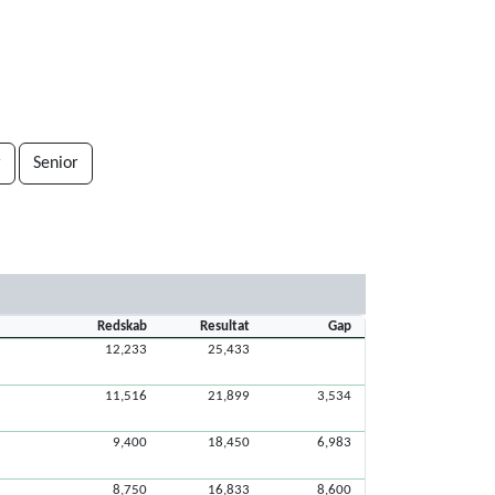
r
Senior
Redskab
Resultat
Gap
12,233
25,433
11,516
21,899
3,534
9,400
18,450
6,983
8,750
16,833
8,600