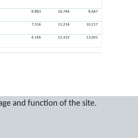
8,883
16,766
8,667
7,316
15,216
10,217
6,166
12,432
13,001
ritten permission.
age and function of the site.