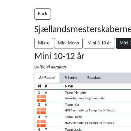
Back
Sjællandsmesterskaberne
Mikro
Mini Mono
Mini 8-10 år
Mini 
Mini 10-12 år
Uofficiel karakter
All-Round
Fri serie
Redskab
Pl
#
Navn
1
6
Team Mynthe
Greve Gymnastik og Trampolin
2
5
Team Ixia
HGI Gymnastik og Trampolin (Hillerød)
3
2
Team Daisy
HGI Gymnastik og Trampolin (Hillerød)
4
7
Team Lucia