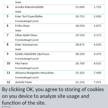
Støkk
4
Annika Klæmintsdóttir
31.000
1.725
Støkk
5
Ester Tyril Gaardlykke
30.725
2.000
Fimleikafelagið Ljósið
6
Fríða Olsen
30.050
2.675
Støkk
7
Lillian Kjeld Olsen
29.550
3.175
Fimleikafelagið Ljósið
8
Ester Jóanesarson
28.675
4.050
Støkk
9
Eyðdis Halsdóttir Djurhuus
28.250
4.475
Fimleikafelagið Ljósið
10
Mia Færø
26.700
6.025
Fimleikafelagið Ljósið
11
Jóhanna Waagstein Mouritsen
25.325
7.400
Fimleikafelagið Ljósið
12
Jónhild Mohr
25.250
7.475
Støkk
By clicking OK, you agree to storing of cookies
13
Vilhelmina Roadóttir
21.350
11.375
on you device to analyze site usage and
Fimleikafelagið Ljósið
function of the site.