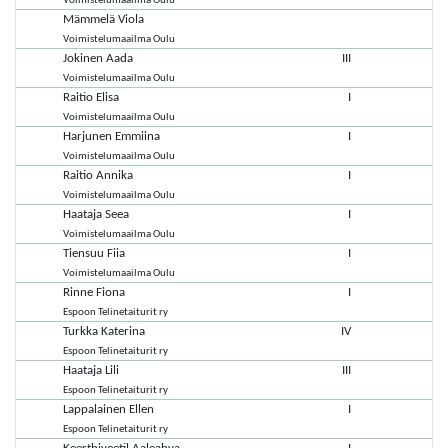
Voimistelumaailma Oulu
Mämmelä Viola
Voimistelumaailma Oulu
Jokinen Aada
III
Voimistelumaailma Oulu
Raitio Elisa
I
Voimistelumaailma Oulu
Harjunen Emmiina
I
Voimistelumaailma Oulu
Raitio Annika
I
Voimistelumaailma Oulu
Haataja Seea
I
Voimistelumaailma Oulu
Tiensuu Fiia
I
Voimistelumaailma Oulu
Rinne Fiona
I
Espoon Telinetaiturit ry
Turkka Katerina
IV
Espoon Telinetaiturit ry
Haataja Lili
III
Espoon Telinetaiturit ry
Lappalainen Ellen
I
Espoon Telinetaiturit ry