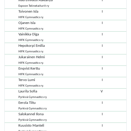
Keerthiveetil Aaleahya
I
Espoon Telinetaiturit ry
Toivonen Isla
I
HIFK Gymnastics ry.
Ojanen Isla
I
HIFK Gymnastics ry.
Vainikka Olga
I
HIFK Gymnastics ry.
Hepokorpi Emilia
I
HIFK Gymnastics ry.
Jukarainen Helmi
I
HIFK Gymnastics ry.
Enqvist Kerttu
I
HIFK Gymnastics ry.
Tervo Lumi
I
HIFK Gymnastics ry.
Laurila Sofia
V
Pyrkivä Gymnastics ry
Eerola Tiitu
I
Pyrkivä Gymnastics ry
Salokannel Ilona
I
Pyrkivä Gymnastics ry
Kuusisto Manteli
I