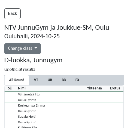
Back
NTV JunnuGym ja Joukkue-SM, Oulu
Ouluhalli, 2024-10-25
Change class
D-luokka, Junnugym
Unofficial results
All-Round
VT
UB
BB
FX
Sij
Nimi
Yhteensä
Erotus
Vähämetsä Iitu
I
Oulun Pyrintö
Korkeamaa Emma
Oulun Pyrintö
Suvala Heidi
I
Oulun Pyrintö
Kyllönen Ella
I