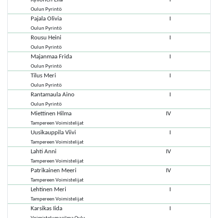
Oulun Pyrintö
Pajala Olivia
I
Oulun Pyrintö
Rousu Heini
I
Oulun Pyrintö
Majanmaa Frida
I
Oulun Pyrintö
Tilus Meri
I
Oulun Pyrintö
Rantamaula Aino
I
Oulun Pyrintö
Miettinen Hilma
IV
Tampereen Voimistelijat
Uusikauppila Viivi
I
Tampereen Voimistelijat
Lahti Anni
IV
Tampereen Voimistelijat
Patrikainen Meeri
IV
Tampereen Voimistelijat
Lehtinen Meri
I
Tampereen Voimistelijat
Karsikas Iida
I