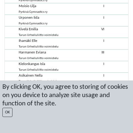
Pyrkivä Gymnastics ry
Moisio Lilja
I
Pyrkivä Gymnastics ry
Urponen Iida
I
Pyrkivä Gymnastics ry
Kivelä Emilia
VI
Turun Urheiluliitto voimistelu
Ihamäki Elle
I
Turun Urheiluliitto voimistelu
Harmanen Eviana
III
Turun Urheiluliitto voimistelu
Kielonkangas Isla
I
Turun Urheiluliitto voimistelu
Asikainen Nella
I
Turun Urheiluliitto voimistelu
By clicking OK, you agree to storing of cookies
Nuora Siiri
Lempäälän Voimisteluseura ry
on you device to analyze site usage and
Tormilainen Vivia
I
function of the site.
Lempäälän Voimisteluseura ry
Pajunen Sara
V
OK
Lempäälän Voimisteluseura ry
Lehtinen Nella
IV
Lempäälän Voimisteluseura ry