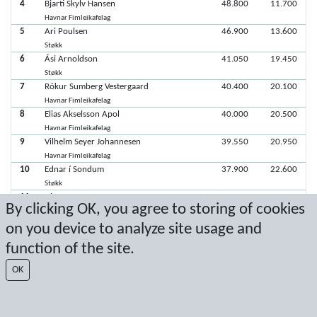
4
Bjarti Skylv Hansen
48.800
11.700
Havnar Fimleikafelag
5
Ari Poulsen
46.900
13.600
Støkk
6
Ási Arnoldson
41.050
19.450
Støkk
7
Rókur Sumberg Vestergaard
40.400
20.100
Havnar Fimleikafelag
8
Elias Akselsson Apol
40.000
20.500
Havnar Fimleikafelag
9
Vilhelm Seyer Johannesen
39.550
20.950
Havnar Fimleikafelag
10
Ednar í Sondum
37.900
22.600
Støkk
11
Hjørtur Gøte
By clicking OK, you agree to storing of cookies
Støkk
on you device to analyze site usage and
function of the site.
Latest score: 3/23/2025 12:10:40 AM
OK
Score by Sport Event Systems
www.sporteventsystems.se
Last Update: 8/8/2026 1:25:03 PM