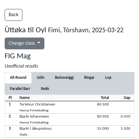
Back
Ùttøka til Oyl
Fimi, Tórshavn, 2025-03-22
Change class
FIG Mag
Unofficial results
All-Round
Gólv
Beinsveiggj
Ringar
Lop
Parallel Barr
Rekk
Pl
Name
Total
Gap
1
Torleivur Christiansen
60.500
Havnar Fimleikafelag
2
Bjarki Johannesen
60.050
0.450
Havnar Fimleikafelag
3
Bjarki í Jákupsstovu
55.000
5.500
Støkk