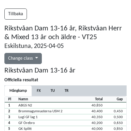
Tillbaka
Rikstvåan Dam 13-16 år, Rikstvåan Herr
& Mixed 13 år och äldre - VT25
Eskilstuna, 2025-04-05
Change class
Rikstvåan Dam 13-16 år
Officiella resultat
Mångkamp
FX
TU
TR
Pl
Namn
Total
Gap
1
ABGS N2
40,850
2
Brommagymnasterna USM 2
40,400
0,450
3
Lugi GF lag 1
40,350
0,500
4
GF Örebro
40,200
0,650
5
GK Splitt
40,000
0,850