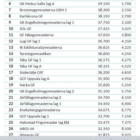
6
GK Motus-Salto lag A
39,150
1,700
7
Brommagymnasterna USM 1
38,300
2,550
8
Karlskrona GF
38,150
2,700
9
GK Engelholmsgymnasterna lag 1
37,750
3,100
10
SOL GF
37,425
3,425
11
GF Nikegymnasterna
37,050
3,800
12
Lugi GF lag 2
36,700
4,150
13
IK EskilstunaGymnasterna
36,625
4,225
14
Tyresögymnastiken
36,600
4,250
15
Täby GF lag 1
36,575
4,275
16
Täby GF lag A
36,325
4,525
17
Södertälje GSF
36,200
4,650
18
GCF Uppsala lag A
35,900
4,950
19
Nacka GF
35,600
5,250
20
GK Engelholmsgymnasterna lag 2
35,100
5,750
21
Järfällagymnasterna lag 2
34,700
6,150
22
Järfällagymnasterna lag 1
34,450
6,400
23
Enebybergsgymnasterna
34,075
6,775
24
GCF Uppsala lag 1
33,700
7,150
25
Halmstad Frigymnaster lag Blå
33,475
7,375
26
ABGS 4A
32,350
8,500
27
Höganäs GF
31,825
9,025