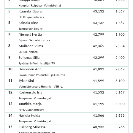
Kuopion Reippaan Voimistelijat
5
Kuusela Klaara
43,132
1,567
HIFK Gymnastics ry.
5
Saksala Aino
43,132
1,567
Tampereen Sisu ry
7
Niemelä Hertta
42,799
1,900
Espoon Telinetaiturit ry
8
Moilanen Vilma
42,365
2,334
Oulun Pyrintö
9
Solismaa Silja
42,299
2,400
Jyväskylän Voimistelijat-79
10
Heikkinen Annu
41,832
2,867
Savonlinnan Voimistelu ja Liikunta
11
Tykkä Sini
41,599
3,100
Voimisteluseura Helsinki - VSH ry.
12
Koskensalo Isla
41,532
3,167
Tampereen Voimistelijat
13
Juntikka Marja
41,199
3,500
HIFK Gymnastics ry.
14
Harjula Hulda
41,066
3,633
Tampereen Voimistelijat
15
Kullberg Minessa
40,933
3,766