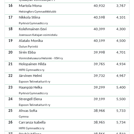
Jyväskylän Voimistelijat-79
16
Martola Mona
40,932
3,767
Helsingfors Gymnastikklubb
17
Nikkola Stiina
40,598
4,101
Pyrkivä Gymnastics ry
18
Kolehmainen Eevi
40,399
4,300
Joensuun Katajan voimistelu
19
Alatalo Monika
40,199
4,500
Oulun Pyrintö
20
Sirén Ebba
39,998
4,701
Voimisteluseura Helsinki - VSH ry.
21
Holopainen Hilda
39,765
4,934
HIFK Gymnastics ry.
22
Järvinen Helmi
39,732
4,967
Espoon Telinetaiturit ry
23
Haanpää Helka
39,299
5,400
Pyrkivä Gymnastics ry
24
Strengell Elena
39,199
5,500
Espoon Telinetaiturit ry
25
Ahvas Sofia
38,966
5,733
Gymna
26
Carranza Isabella
38,965
5,734
HIFK Gymnastics ry.