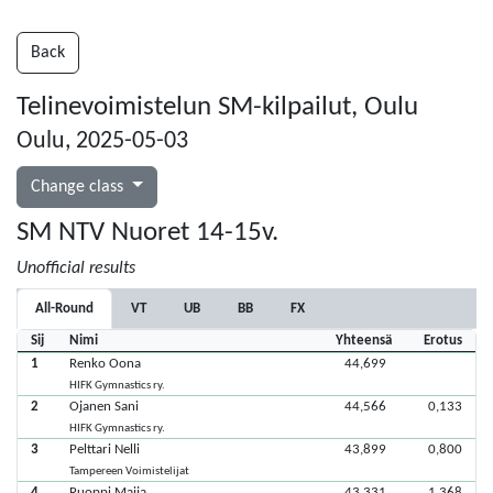
Back
Telinevoimistelun SM-kilpailut, Oulu
Oulu, 2025-05-03
Change class
SM NTV Nuoret 14-15v.
Unofficial results
All-Round
VT
UB
BB
FX
Sij
Nimi
Yhteensä
Erotus
1
Renko Oona
44,699
HIFK Gymnastics ry.
2
Ojanen Sani
44,566
0,133
HIFK Gymnastics ry.
3
Pelttari Nelli
43,899
0,800
Tampereen Voimistelijat
4
Ruoppi Maija
43,331
1,368