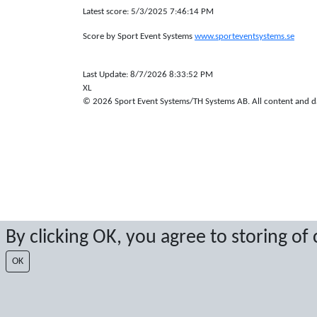
Latest score: 5/3/2025 7:46:14 PM
Score by Sport Event Systems
www.sporteventsystems.se
Last Update: 8/7/2026 8:33:52 PM
XL
© 2026 Sport Event Systems/TH Systems AB. All content and dat
By clicking OK, you agree to storing of
OK