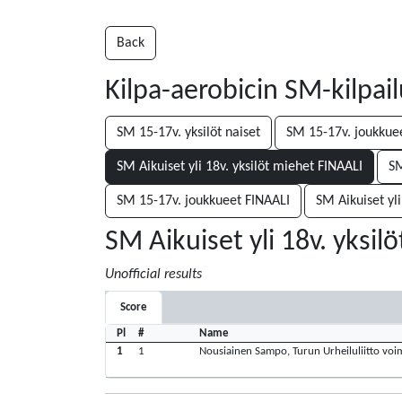
Back
Kilpa-aerobicin SM-kilpai
SM 15-17v. yksilöt naiset
SM 15-17v. joukkue
SM Aikuiset yli 18v. yksilöt miehet FINAALI
SM
SM 15-17v. joukkueet FINAALI
SM Aikuiset yli
SM Aikuiset yli 18v. yksi
Unofficial results
Score
Pl
#
Name
1
1
Nousiainen Sampo, Turun Urheiluliitto voi