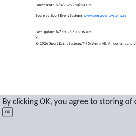
Latest score: 5/3/2025 7:46:14 PM
Score by Sport Event Systems
www.sporteventsystems.se
Last Update: 8/8/2026 6:15:06 AM
XL
© 2026 Sport Event Systems/TH Systems AB. All content and dat
By clicking OK, you agree to storing of
OK