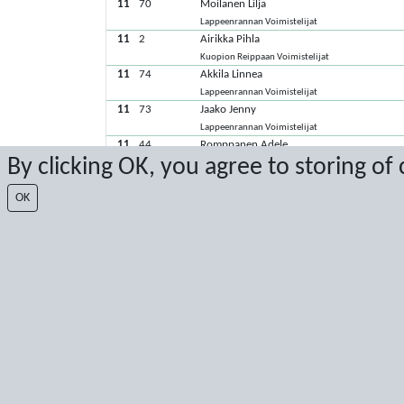
11
70
Moilanen Lilja
Lappeenrannan Voimistelijat
11
2
Airikka Pihla
Kuopion Reippaan Voimistelijat
11
74
Akkila Linnea
Lappeenrannan Voimistelijat
11
73
Jaako Jenny
Lappeenrannan Voimistelijat
11
44
Romppanen Adele
By clicking OK, you agree to storing of
Joensuun Kataja ry - Voimistelu
11
7
Salo Marjaana
OK
Kuopion Reippaan Voimistelijat
11
10
Tirkkonen Isla
Kuopion Reippaan Voimistelijat
11
4
Viljakainen Viola
Kuopion Reippaan Voimistelijat
11
1
Vuohelainen Maija
Kuopion Reippaan Voimistelijat
Viimeisimmät pisteet: 4.10.2025 19.29.27
Score by Sport Event Systems
www.sporteventsystems.se