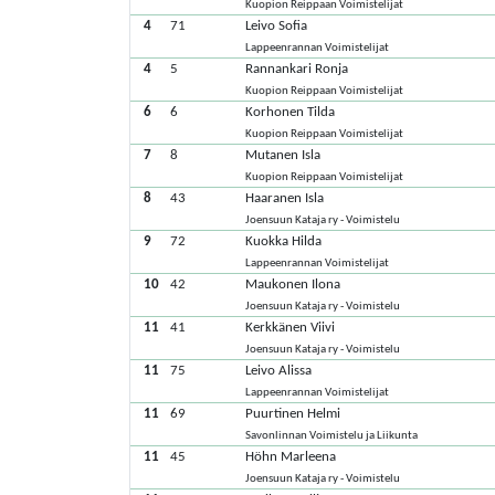
Kuopion Reippaan Voimistelijat
4
71
Leivo Sofia
Lappeenrannan Voimistelijat
4
5
Rannankari Ronja
Kuopion Reippaan Voimistelijat
6
6
Korhonen Tilda
Kuopion Reippaan Voimistelijat
7
8
Mutanen Isla
Kuopion Reippaan Voimistelijat
8
43
Haaranen Isla
Joensuun Kataja ry - Voimistelu
9
72
Kuokka Hilda
Lappeenrannan Voimistelijat
10
42
Maukonen Ilona
Joensuun Kataja ry - Voimistelu
11
41
Kerkkänen Viivi
Joensuun Kataja ry - Voimistelu
11
75
Leivo Alissa
Lappeenrannan Voimistelijat
11
69
Puurtinen Helmi
Savonlinnan Voimistelu ja Liikunta
11
45
Höhn Marleena
Joensuun Kataja ry - Voimistelu