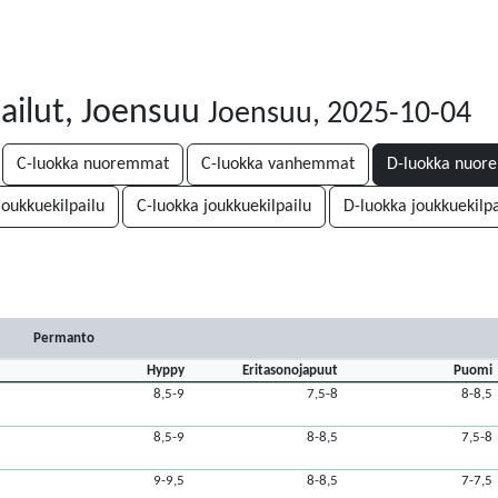
pailut, Joensuu
Joensuu, 2025-10-04
C-luokka nuoremmat
C-luokka vanhemmat
D-luokka nuor
joukkuekilpailu
C-luokka joukkuekilpailu
D-luokka joukkuekilpa
Permanto
Hyppy
Eritasonojapuut
Puomi
8,5-9
7,5-8
8-8,5
8,5-9
8-8,5
7,5-8
9-9,5
8-8,5
7-7,5