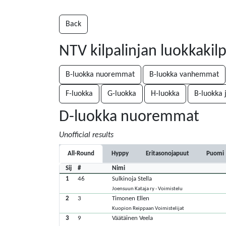
Back
NTV kilpalinjan luokkakil
B-luokka nuoremmat
B-luokka vanhemmat
F-luokka
G-luokka
H-luokka
B-luokka 
D-luokka nuoremmat
Unofficial results
All-Round
Hyppy
Eritasonojapuut
Puomi
Sij
#
Nimi
1
46
Sulkinoja Stella
Joensuun Kataja ry - Voimistelu
2
3
Timonen Ellen
Kuopion Reippaan Voimistelijat
3
9
Väätäinen Veela