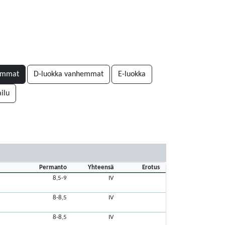
emmat
D-luokka vanhemmat
E-luokka
ilu
Permanto
Yhteensä
Erotus
8,5-9
IV
8-8,5
IV
8-8,5
IV