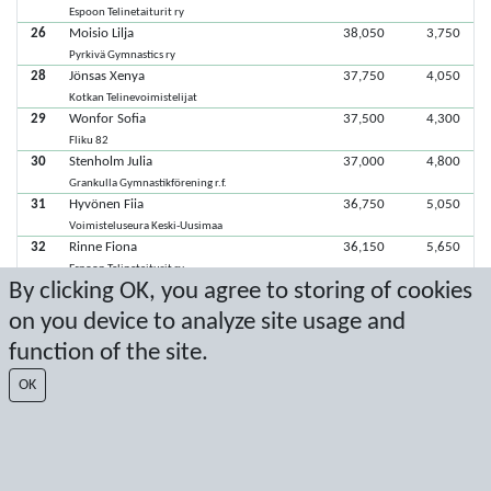
Espoon Telinetaiturit ry
26
Moisio Lilja
38,050
3,750
Pyrkivä Gymnastics ry
28
Jönsas Xenya
37,750
4,050
Kotkan Telinevoimistelijat
29
Wonfor Sofia
37,500
4,300
Fliku 82
30
Stenholm Julia
37,000
4,800
Grankulla Gymnastikförening r.f.
31
Hyvönen Fiia
36,750
5,050
Voimisteluseura Keski-Uusimaa
32
Rinne Fiona
36,150
5,650
Espoon Telinetaiturit ry
By clicking OK, you agree to storing of cookies
33
Leppänen Lilja
36,000
5,800
Espoon Telinetaiturit ry
on you device to analyze site usage and
34
Kärkkäinen Elle
35,850
5,950
function of the site.
Voimisteluseura Keski-Uusimaa
35
Liikanen Alina
35,800
6,000
OK
Kotkan Telinevoimistelijat
36
Tanskanen Frida
35,150
6,650
Fliku 82
37
Vierimaa Sofia
35,050
6,750
Espoon Telinetaiturit ry