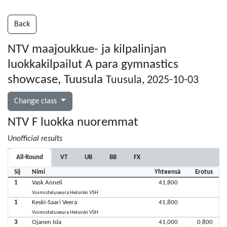
Back
NTV maajoukkue- ja kilpalinjan
luokkakilpailut A para gymnastics
showcase, Tuusula
Tuusula, 2025-10-03
Change class
NTV F luokka nuoremmat
Unofficial results
All-Round
VT
UB
BB
FX
Sij
Nimi
Yhteensä
Erotus
1
Vask Anneli
41,800
Voimisteluseura Helsinki VSH
1
Keski-Saari Veera
41,800
Voimisteluseura Helsinki VSH
3
Ojanen Isla
41,000
0,800