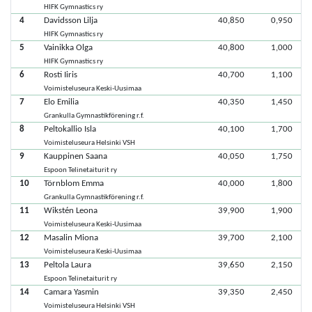
HIFK Gymnastics ry
4
Davidsson Lilja
40,850
0,950
HIFK Gymnastics ry
5
Vainikka Olga
40,800
1,000
HIFK Gymnastics ry
6
Rosti Iiris
40,700
1,100
Voimisteluseura Keski-Uusimaa
7
Elo Emilia
40,350
1,450
Grankulla Gymnastikförening r.f.
8
Peltokallio Isla
40,100
1,700
Voimisteluseura Helsinki VSH
9
Kauppinen Saana
40,050
1,750
Espoon Telinetaiturit ry
10
Törnblom Emma
40,000
1,800
Grankulla Gymnastikförening r.f.
11
Wikstén Leona
39,900
1,900
Voimisteluseura Keski-Uusimaa
12
Masalin Miona
39,700
2,100
Voimisteluseura Keski-Uusimaa
13
Peltola Laura
39,650
2,150
Espoon Telinetaiturit ry
14
Camara Yasmin
39,350
2,450
Voimisteluseura Helsinki VSH