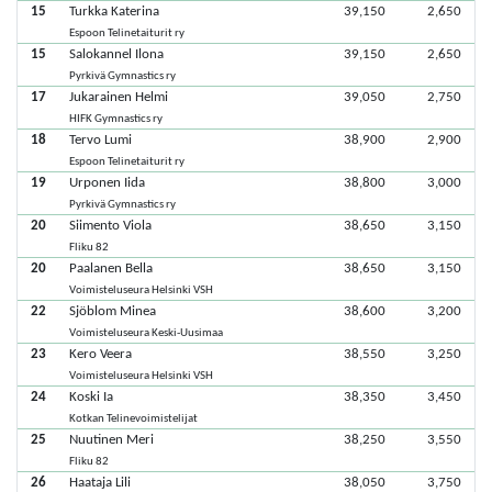
15
Turkka Katerina
39,150
2,650
Espoon Telinetaiturit ry
15
Salokannel Ilona
39,150
2,650
Pyrkivä Gymnastics ry
17
Jukarainen Helmi
39,050
2,750
HIFK Gymnastics ry
18
Tervo Lumi
38,900
2,900
Espoon Telinetaiturit ry
19
Urponen Iida
38,800
3,000
Pyrkivä Gymnastics ry
20
Siimento Viola
38,650
3,150
Fliku 82
20
Paalanen Bella
38,650
3,150
Voimisteluseura Helsinki VSH
22
Sjöblom Minea
38,600
3,200
Voimisteluseura Keski-Uusimaa
23
Kero Veera
38,550
3,250
Voimisteluseura Helsinki VSH
24
Koski Ia
38,350
3,450
Kotkan Telinevoimistelijat
25
Nuutinen Meri
38,250
3,550
Fliku 82
26
Haataja Lili
38,050
3,750