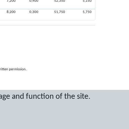
7,200
0,900
52,350
5,150
8,200
0,300
51,750
5,750
ritten permission.
age and function of the site.