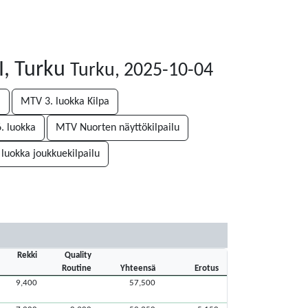
I, Turku
Turku, 2025-10-04
i
MTV 3. luokka Kilpa
. luokka
MTV Nuorten näyttökilpailu
 luokka joukkuekilpailu
Rekki
Quality
Routine
Yhteensä
Erotus
9,400
57,500