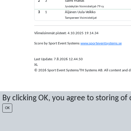
2
3
Salmi Matias
Jyväskylän Voimistelijat-79 ry.
3
1
Äijänen Uula-Veikko
Tampereen Voimistelijat
Viimeisimmät pisteet: 4.10.2025 19.14.34
Score by Sport Event Systems
www.sporteventsystems.se
Last Update: 7.8.2026 12.44.50
XL
© 2026 Sport Event Systems/TH Systems AB. All content and dat
By clicking OK, you agree to storing of
OK