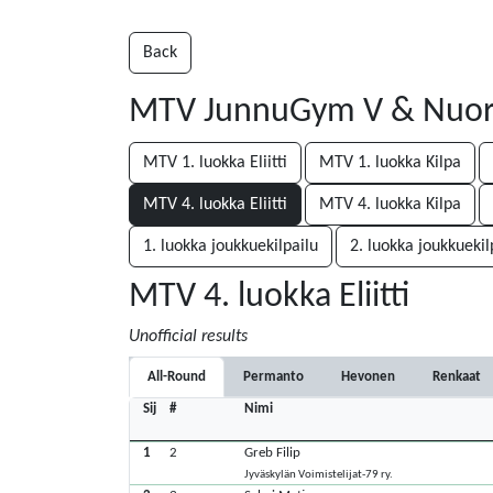
Back
MTV JunnuGym V & Nuorten
MTV 1. luokka Eliitti
MTV 1. luokka Kilpa
MTV 4. luokka Eliitti
MTV 4. luokka Kilpa
1. luokka joukkuekilpailu
2. luokka joukkuekil
MTV 4. luokka Eliitti
Unofficial results
All-Round
Permanto
Hevonen
Renkaat
Sij
#
Nimi
1
2
Greb Filip
Jyväskylän Voimistelijat-79 ry.