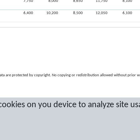
7,750
8,000
8,650
11,750
8,100
6,400
10,200
8,500
12,050
6,100
a are protected by copyright. No copying or redistribution allowed without prior w
 cookies on you device to analyze site us