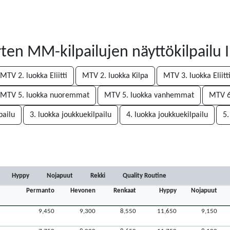
 MM-kilpailujen näyttökilpailu I
MTV 2. luokka Eliitti
MTV 2. luokka Kilpa
MTV 3. luokka Eliitt
MTV 5. luokka nuoremmat
MTV 5. luokka vanhemmat
MTV 6
pailu
3. luokka joukkuekilpailu
4. luokka joukkuekilpailu
5.
Hyppy
Nojapuut
Rekki
Quality Routine
Permanto
Hevonen
Renkaat
Hyppy
Nojapuut
9,450
9,300
8,550
11,650
9,150