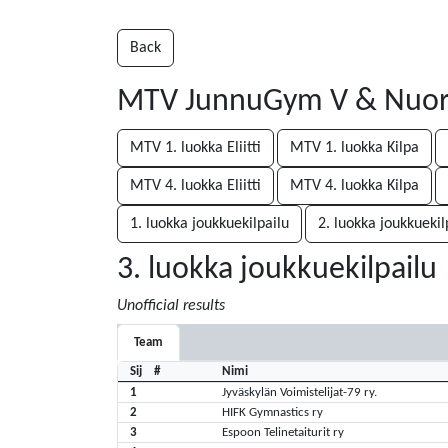
Back
MTV JunnuGym V & Nuorten
MTV 1. luokka Eliitti
MTV 1. luokka Kilpa
MTV 4. luokka Eliitti
MTV 4. luokka Kilpa
1. luokka joukkuekilpailu
2. luokka joukkuekil
3. luokka joukkuekilpailu
Unofficial results
Team
Sij
#
Nimi
1
Jyväskylän Voimistelijat-79 ry.
2
HIFK Gymnastics ry
3
Espoon Telinetaiturit ry