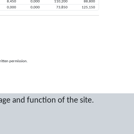
8,450
0,000
110,200
88,800
0,000
0,000
73,850
125,150
ritten permission.
age and function of the site.