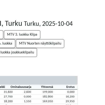
I, Turku
Turku, 2025-10-04
i
MTV 3. luokka Kilpa
. luokka
MTV Nuorten näyttökilpailu
 luokka joukkuekilpailu
ekki
Ominaisuussarja
Yhteensä
Erotus
31,600
2,600
199,000
0,000
27,700
0,000
182,800
16,200
18,200
1,550
169,050
29,950