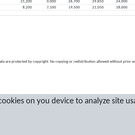
21,200
0,000
26,700
29,850
24,000
8,200
7,100
19,500
21,050
18,000
a are protected by copyright. No copying or redistribution allowed without prior w
 cookies on you device to analyze site us