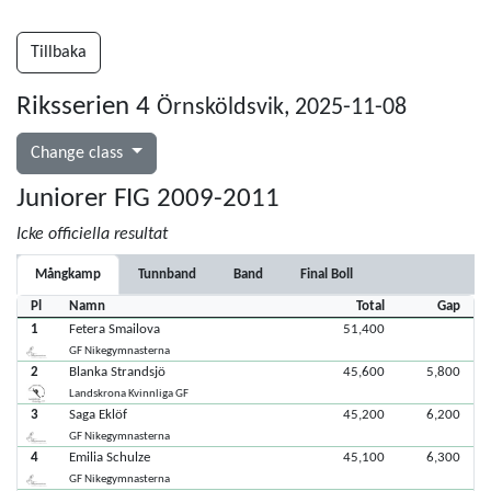
Tillbaka
Riksserien 4
Örnsköldsvik, 2025-11-08
Change class
Juniorer FIG 2009-2011
Icke officiella resultat
Mångkamp
Tunnband
Band
Final Boll
Pl
Namn
Total
Gap
1
Fetera Smailova
51,400
GF Nikegymnasterna
2
Blanka Strandsjö
45,600
5,800
Landskrona Kvinnliga GF
3
Saga Eklöf
45,200
6,200
GF Nikegymnasterna
4
Emilia Schulze
45,100
6,300
GF Nikegymnasterna