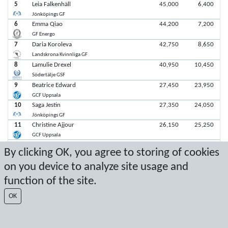
5
Leia Falkenhäll
45,000
6,400
Jönköpings GF
6
Emma Qiao
44,200
7,200
GF Energo
7
Daria Koroleva
42,750
8,650
Landskrona Kvinnliga GF
8
Lamulie Drexel
40,950
10,450
Södertälje GSF
9
Beatrice Edward
27,450
23,950
GCF Uppsala
10
Saga Jestin
27,350
24,050
Jönköpings GF
11
Christine Ajjour
26,150
25,250
GCF Uppsala
12
Engla Gustavsson
24,500
26,900
By clicking OK, you agree to storing of cookies
Landskrona Kvinnliga GF
on you device to analyze site usage and
function of the site.
Senaste poäng: 2025-11-09 13:37:01
OK
Resultat från Sport Event Systems
www.sporteventsystems.se
Last Update: 2026-08-09 05:14:46