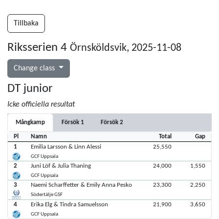
Tillbaka
Riksserien 4
Örnsköldsvik, 2025-11-08
Change class
DT junior
Icke officiella resultat
Mångkamp
Försök 1
Försök 2
Pl
Namn
Total
Gap
1
Emilia Larsson & Linn Alessi
25,550
GCF Uppsala
2
Juni Löf & Julia Thaning
24,000
1,550
GCF Uppsala
3
Naemi Scharffetter & Emily Anna Pesko
23,300
2,250
Södertälje GSF
4
Erika Elg & Tindra Samuelsson
21,900
3,650
GCF Uppsala