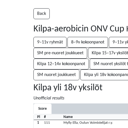
Back
Kilpa-aerobicin ONV Cup
9–11v ryhmät
8–9v kokoonpanot
9–11v yk
SM pre-nuoret joukkueet
Kilpa 15–17v yksilö
Kilpa 12–14v kokoonpanot
SM nuoret yksilöt 
SM nuoret joukkueet
Kilpa yli 18v kokoonpan
Kilpa yli 18v yksilöt
Unofficial results
Score
Pl
#
Name
1
111
Mylly Ella, Oulun Voimistelijat r.y.