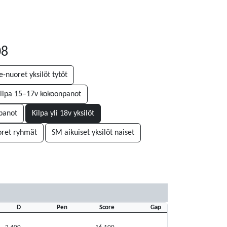
08
-nuoret yksilöt tytöt
ilpa 15–17v kokoonpanot
npanot
Kilpa yli 18v yksilöt
ret ryhmät
SM aikuiset yksilöt naiset
D
Pen
Score
Gap