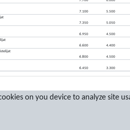
7.700
6.000
7.100
5.500
jat
7.350
5.050
6.950
4.500
ijat
6.600
4.400
telijat
6.800
4.500
6.450
3.300
 cookies on you device to analyze site us
a are protected by copyright. No copying or redistribution allowed without prior w