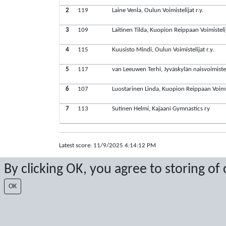
2
119
Laine Venla, Oulun Voimistelijat r.y.
3
109
Laitinen Tilda, Kuopion Reippaan Voimisteli
4
115
Kuusisto Mindi, Oulun Voimistelijat r.y.
5
117
van Leeuwen Terhi, Jyväskylän naisvoimistel
6
107
Luostarinen Linda, Kuopion Reippaan Voimis
7
113
Sutinen Helmi, Kajaani Gymnastics ry
Latest score: 11/9/2025 4:14:12 PM
Score by Sport Event Systems
www.sporteventsystems.se
By clicking OK, you agree to storing of
OK
Last Update: 8/8/2026 12:05:08 AM
XL
© 2026 Sport Event Systems/TH Systems AB. All content and dat