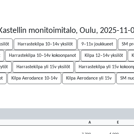
Kastellin monitoimitalo, Oulu, 2025-11-
silöt
Harrastekilpa 10–14v yksilöt
9–11v joukkueet
SM pre
t
Harrastekilpa 10–14v kokoonpanot
Kilpa 12–14v yksilöt
K
tytöt
Harrastekilpa yli 15v yksilöt
Harrastekilpa yli 15v kokoo
ot
Kilpa Aerodance 10-14v
Kilpa Aerodance yli 15v
SM nuo
A
E