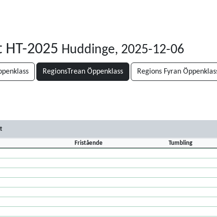
t HT-2025
Huddinge, 2025-12-06
penklass
RegionsTrean Öppenklass
Regions Fyran Öppenklas
s
t
Fristående
Tumbling