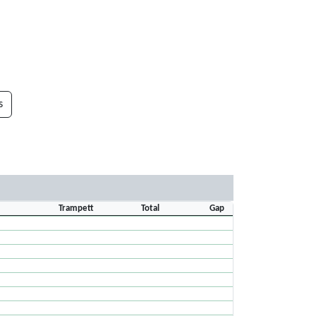
s
Trampett
Total
Gap