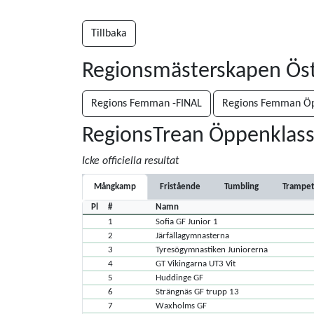
Tillbaka
Regionsmästerskapen Ös
Regions Femman -FINAL
Regions Femman Öp
RegionsTrean Öppenklas
Icke officiella resultat
Mångkamp
Fristående
Tumbling
Trampet
Pl
#
Namn
1
Sofia GF Junior 1
2
Järfällagymnasterna
3
Tyresögymnastiken Juniorerna
4
GT Vikingarna UT3 Vit
5
Huddinge GF
6
Strängnäs GF trupp 13
7
Waxholms GF