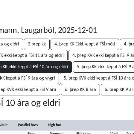
mann, Laugarból, 2025-12-01
a og eldri
3.þrep kk
4. þrep KK Ekki keppt á FSÍ móti
4. þr
K ekki keppt á FSÍ 11 ára og eldri
4. þrep KVK ekki keppt á FSÍ 9 á
p KK ekki keppt á FSÍ 10 ára og eldri
5. þrep KK ekki keppt á FSÍ 9 
 KK keppt á FSÍ 9 ára og yngri
5. þrep KVK ekki keppt á FSÍ 10 ára o
rep KVK ekki keppt á FSÍ 9 ára
6. þrep KK 8 ára
6. þrep KK 9 ár
Í 10 ára og eldri
Vault
Parallel bars
High bar
Floor
Pommel
Still rings
Vault
Para