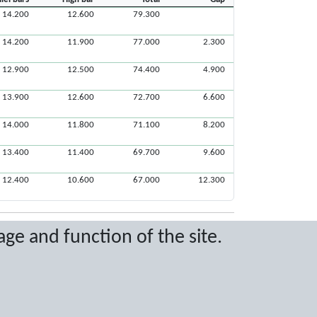
14.200
12.600
79.300
14.200
11.900
77.000
2.300
12.900
12.500
74.400
4.900
13.900
12.600
72.700
6.600
14.000
11.800
71.100
8.200
13.400
11.400
69.700
9.600
12.400
10.600
67.000
12.300
age and function of the site.