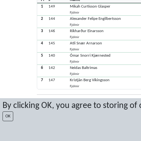
1
149
Mikah Curtisson Glasper
Fjölnir
2
144
Alexander Felipe Engilbertsson
Fjölnir
3
146
Ríkharður Einarsson
Fjölnir
4
145
Atli Snær Arnarson
Fjölnir
5
140
Ómar Snorri Kjærnested
Fjölnir
6
142
Neidas Baltrimas
Fjölnir
7
147
Kristján Berg Víkingsson
Fjölnir
Latest score: 11/29/2025 5:19:18 PM
By clicking OK, you agree to storing of
Score by Sport Event Systems
www.sporteventsystems.se
OK
Last Update: 8/6/2026 7:58:47 AM
XL