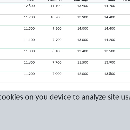
12.800
11.100
13.900
14.700
11.700
10.900
13.900
14.400
11.300
9.300
14.000
14.400
11.100
7.900
13.000
14.200
11.300
8.100
12.400
13.500
11.800
7.700
11.500
13.900
11.200
7.000
12.000
13.800
 cookies on you device to analyze site us