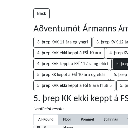
Back
Aðventumót Ármanns
Ár
3. þrep KVK 11 ára og yngri
3. þrep KVK 12 ár
4. þrep KVK ekki keppt á FSÍ 10 ára
4. þrep KV
4. þrep KVK keppt á FSÍ 11 ára og eldri
5. þre
5. þrep KK keppt á FSÍ 10 ára og eldri
5. þrep
5. þrep KVK ekki keppt á FSÍ 8 ára hluti 5
5. þ
5. þrep KK ekki keppt á FS
Unofficial results
All-Round
Floor
Pommel
Still rings
Pl
#
Name