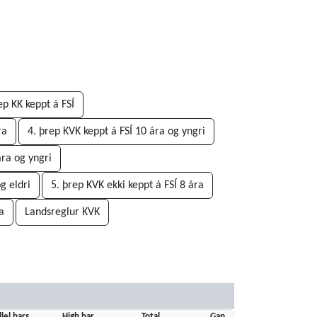
ep KK keppt á FSÍ
ra
4. þrep KVK keppt á FSÍ 10 ára og yngri
ára og yngri
g eldri
5. þrep KVK ekki keppt á FSÍ 8 ára
a
Landsreglur KVK
llel bars
High bar
Total
Gap