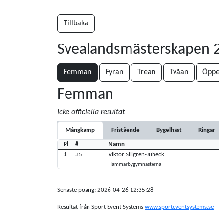
Tillbaka
Svealandsmästerskapen
Femman
Fyran
Trean
Tvåan
Öppe
Femman
Icke officiella resultat
Mångkamp
Fristående
Bygelhäst
Ringar
Pl
#
Namn
1
35
Viktor Sillgren-Jubeck
Hammarbygymnasterna
Senaste poäng: 2026-04-26 12:35:28
Resultat från Sport Event Systems
www.sporteventsystems.se