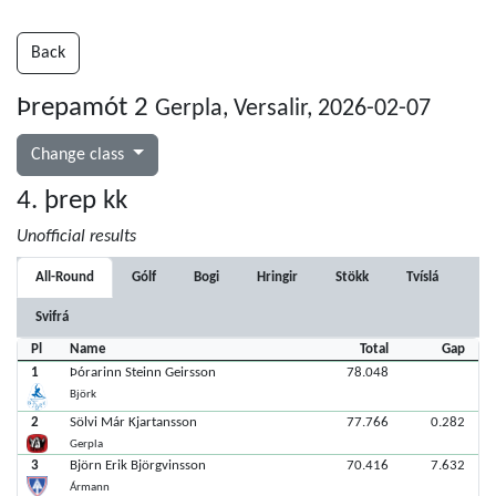
Back
Þrepamót 2
Gerpla, Versalir, 2026-02-07
Change class
4. þrep kk
Unofficial results
All-Round
Gólf
Bogi
Hringir
Stökk
Tvíslá
Svifrá
Pl
Name
Total
Gap
1
Þórarinn Steinn Geirsson
78.048
Björk
2
Sölvi Már Kjartansson
77.766
0.282
Gerpla
3
Björn Erik Björgvinsson
70.416
7.632
Ármann