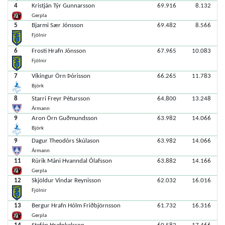
4
Kristján Týr Gunnarsson
69.916
8.132
Gerpla
5
Bjarmi Sær Jónsson
69.482
8.566
Fjölnir
6
Frosti Hrafn Jónsson
67.965
10.083
Fjölnir
7
Víkingur Örn Þórisson
66.265
11.783
Björk
8
Starri Freyr Pétursson
64.800
13.248
Ármann
9
Aron Örn Guðmundsson
63.982
14.066
Björk
9
Dagur Theodórs Skúlason
63.982
14.066
Ármann
11
Rúrik Máni Hvanndal Ólafsson
63.882
14.166
Gerpla
12
Skjöldur Vindar Reynisson
62.032
16.016
Fjölnir
13
Bergur Hrafn Hólm Friðbjörnsson
61.732
16.316
Gerpla