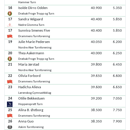
Hammer Turn
16
Isolde Dirro Odden
40.900
5.350
Drøbak Frogn Tropp og Turn
17
Sandra Velgaard
40.400
5.850
Nedre Glomma Turn
17
Sunniva Smenes Five
40.400
5.850
Drammens Turnforening
19
Julie Marie Pedersen
40.050
6.200
Nordre Aker Turnforening
20
Thea Aakermann
40.000
6.250
Drøbak Frogn Tropp og Turn
21
Maria Jørstad
39.800
6.450
Nordre Aker Turnforening
22
Olivia Forbord
39.650
6.600
Drammens Turnforening
23
Hadicha Alieva
39.600
6.650
Lørenskog Gymnastikklag
24
Otilie Bekkestuen
39.200
7.050
Hoppensprett Turn
25
Alina B. Østborg
38.500
7.750
Drammens Turnforening
26
Anna Guo
38.350
7.900
Askim Turnforening