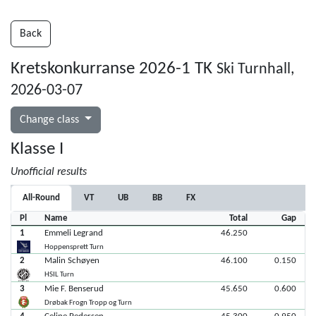
Back
Kretskonkurranse 2026-1 TK
Ski Turnhall,
2026-03-07
Change class
Klasse I
Unofficial results
All-Round
VT
UB
BB
FX
Pl
Name
Total
Gap
1
Emmeli Legrand
46.250
Hoppensprett Turn
2
Malin Schøyen
46.100
0.150
HSIL Turn
3
Mie F. Benserud
45.650
0.600
Drøbak Frogn Tropp og Turn