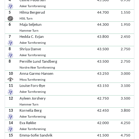
4
Celine Pedersen
45.300
0.950
Asker Turnforening
5
Hilma Bergerud
44.700
1.550
HSIL Turn
6
Maja Seljetun
44.300
1.950
Hammer Turn
7
Hedda C. Evjan
43.800
2.450
Asker Turnforening
8
Shriya Danve
43.500
2.750
Asker Turnforening
8
Pernille Lund Tandberg
43.500
2.750
Nordre Aker Turnforening
10
Anna Garmo Hansen
43.250
3.000
Moss Turnforening
11
Louise Fors-Bye
43.150
3.100
Asker Turnforening
12
Ayleen Jorshery
42.750
3.500
Hammer Turn
13
Kornelia Berg
42.450
3.800
Asker Turnforening
14
Eva Røkke
42.000
4.250
Asker Turnforening
15
Emma-Sofie Sandvik
41.500
4.750