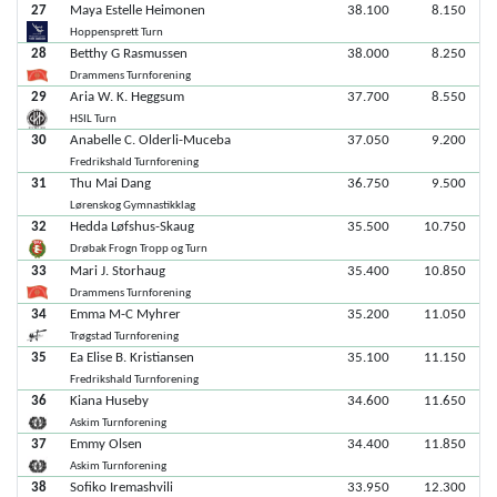
27
Maya Estelle Heimonen
38.100
8.150
Hoppensprett Turn
28
Betthy G Rasmussen
38.000
8.250
Drammens Turnforening
29
Aria W. K. Heggsum
37.700
8.550
HSIL Turn
30
Anabelle C. Olderli-Muceba
37.050
9.200
Fredrikshald Turnforening
31
Thu Mai Dang
36.750
9.500
Lørenskog Gymnastikklag
32
Hedda Løfshus-Skaug
35.500
10.750
Drøbak Frogn Tropp og Turn
33
Mari J. Storhaug
35.400
10.850
Drammens Turnforening
34
Emma M-C Myhrer
35.200
11.050
Trøgstad Turnforening
35
Ea Elise B. Kristiansen
35.100
11.150
Fredrikshald Turnforening
36
Kiana Huseby
34.600
11.650
Askim Turnforening
37
Emmy Olsen
34.400
11.850
Askim Turnforening
38
Sofiko Iremashvili
33.950
12.300