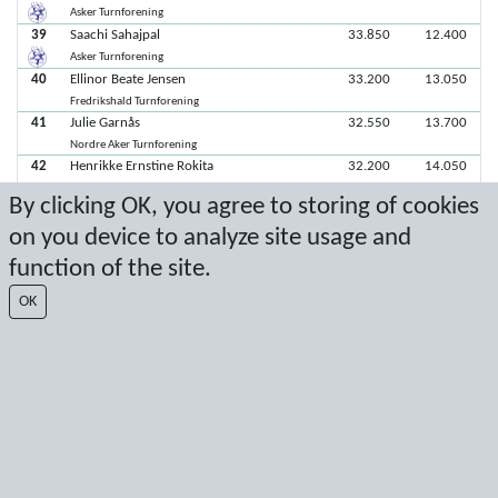
Asker Turnforening
39
Saachi Sahajpal
33.850
12.400
Asker Turnforening
40
Ellinor Beate Jensen
33.200
13.050
Fredrikshald Turnforening
41
Julie Garnås
32.550
13.700
Nordre Aker Turnforening
42
Henrikke Ernstine Rokita
32.200
14.050
Fredrikshald Turnforening
By clicking OK, you agree to storing of cookies
43
Marie Othilie Løvereide
32.000
14.250
on you device to analyze site usage and
Fredrikshald Turnforening
44
Vilde Granbakken Falstad
31.950
14.300
function of the site.
Nes Turnforening
45
Eiril Hansbø
31.900
14.350
OK
Nordre Aker Turnforening
46
Jake Pozar
31.700
14.550
Nordre Aker Turnforening
47
Amalie Jakobsen Bøgle
30.350
15.900
Moss Turnforening
48
Mia H. Bendiksen
29.800
16.450
Nes Turnforening
49
Isabel Adams
28.050
18.200
Asker Turnforening