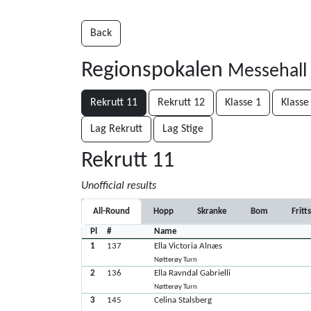
Back
Regionspokalen
Messehall
Rekrutt 11
Rekrutt 12
Klasse 1
Klasse
Lag Rekrutt
Lag Stige
Rekrutt 11
Unofficial results
All-Round
Hopp
Skranke
Bom
Fritt
Pl
#
Name
1
137
Ella Victoria Alnæs
Nøtterøy Turn
2
136
Ella Ravndal Gabrielli
Nøtterøy Turn
3
145
Celina Stalsberg