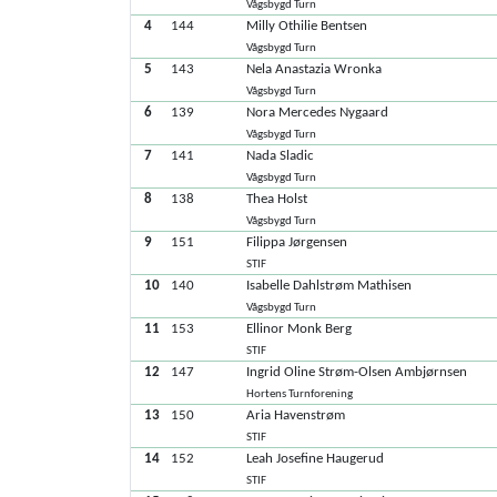
Vågsbygd Turn
4
144
Milly Othilie Bentsen
Vågsbygd Turn
5
143
Nela Anastazia Wronka
Vågsbygd Turn
6
139
Nora Mercedes Nygaard
Vågsbygd Turn
7
141
Nada Sladic
Vågsbygd Turn
8
138
Thea Holst
Vågsbygd Turn
9
151
Filippa Jørgensen
STIF
10
140
Isabelle Dahlstrøm Mathisen
Vågsbygd Turn
11
153
Ellinor Monk Berg
STIF
12
147
Ingrid Oline Strøm-Olsen Ambjørnsen
Hortens Turnforening
13
150
Aria Havenstrøm
STIF
14
152
Leah Josefine Haugerud
STIF