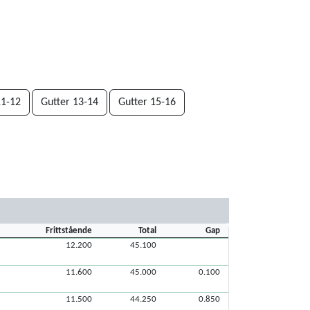
11-12
Gutter 13-14
Gutter 15-16
Frittstående
Total
Gap
12.200
45.100
11.600
45.000
0.100
11.500
44.250
0.850