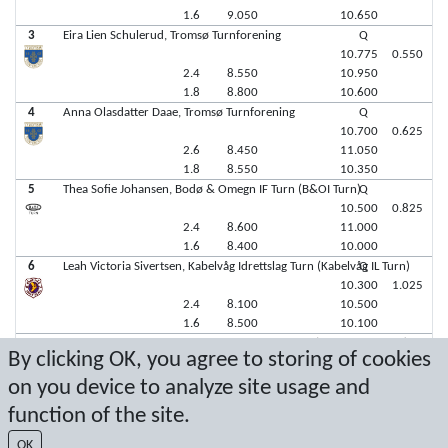
1.6
9.050
10.650
3
Eira Lien Schulerud, Tromsø Turnforening
Q
10.775
0.550
2.4
8.550
10.950
1.8
8.800
10.600
4
Anna Olasdatter Daae, Tromsø Turnforening
Q
10.700
0.625
2.6
8.450
11.050
1.8
8.550
10.350
5
Thea Sofie Johansen, Bodø & Omegn IF Turn (B&OI Turn)
Q
10.500
0.825
2.4
8.600
11.000
1.6
8.400
10.000
6
Leah Victoria Sivertsen, Kabelvåg Idrettslag Turn (Kabelvåg IL Turn)
Q
10.300
1.025
2.4
8.100
10.500
1.6
8.500
10.100
7
Olivia Normann Bakos, Kabelvåg Idrettslag Turn (Kabelvåg IL Turn)
R1
By clicking OK, you agree to storing of cookies
on you device to analyze site usage and
function of the site.
Latest score: 4/12/2026 12:31:23 PM
OK