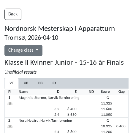
Back
Nordnorsk Mesterskap i Apparatturn
Tromsø, 2026-04-10
Change class
Klasse II Kvinner Junior - 15-16 år Finals
Unofficial results
VT
UB
BB
FX
Pl
Name
D
E
ND
Score
Gap
1
Magnhild Stormo, Narvik Turnforening
Q
11.325
3.2
8.400
11.600
2.4
8.650
11.050
2
Nora Nygård, Narvik Turnforening
Q
10.925
0.400
2.4
8.800
11.200