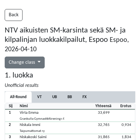
Back
NTV aikuisten SM-karsinta sekä SM- ja
kilpalinjan luokkakilpailut, Espoo
Espoo,
2026-04-10
Change class
1. luokka
Unofficial results
All-Round
VT
UB
BB
FX
Sij
Nimi
Yhteensä
Erotus
1
Virta Emma
33,699
Grankulla Gymnastikförening r.f.
2
Niskala Immi
32,765
0,934
Taipumattomat ry
3
Niskakoski Saimi
31,865
1,834