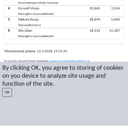
Voimisteluseura Keski-Uusimaa
4
Forssell Vivian
30,665
3,034
Helsingfors Gymnastikklubb
5
Takkula Ronja
28,699
5,000
Taipumattomat ry
6
Viio Lilian
18,332
15,367
Helsingfors Gymnastikklubb
Viimeisimmät pisteet: 12.4.2026 19.23.43
Score by Sport Event Systems
www.sporteventsystems.se
By clicking OK, you agree to storing of cookies
on you device to analyze site usage and
Last Update: 9.8.2026 13.01.53
SX
function of the site.
© 2026 Sport Event Systems/TH Systems AB. All content and data are
OK
protected by copyright. No copying or redistribution allowed without prior
written permission.