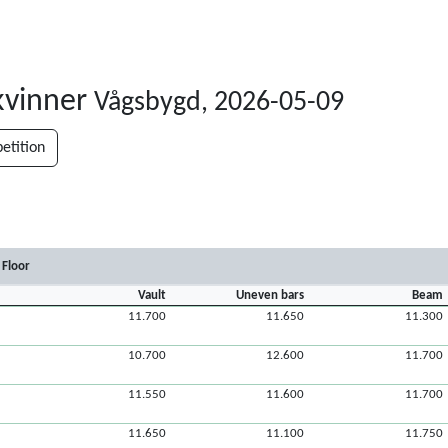
 kvinner
Vågsbygd, 2026-05-09
tition
Floor
Vault
Uneven bars
Beam
11.700
11.650
11.300
10.700
12.600
11.700
11.550
11.600
11.700
11.650
11.100
11.750