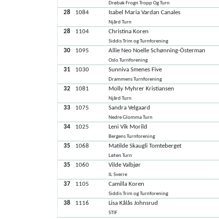
Drøbak Frogn Tropp Og Turn
28
1084
Isabel Maria Vardan Canales
Njård Turn
28
1104
Christina Koren
Siddis Trim og Turnforening
30
1095
Allie Neo Noelle Schønning-Österman
Oslo Turnforening
31
1030
Sunniva Smenes Five
Drammens Turnforening
32
1081
Molly Myhrer Kristiansen
Njård Turn
33
1075
Sandra Velgaard
Nedre Glomma Turn
34
1025
Leni Vik Morild
Bergens Turnforening
35
1068
Matilde Skaugli Tomteberget
Løten Turn
35
1060
Vilde Valbjør
IL Sverre
37
1105
Camilla Koren
Siddis Trim og Turnforening
38
1116
Lisa Kålås Johnsrud
STIF