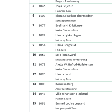
Bergens Turnforening
5
1046
Maja Seljetun
Hammer Turn
6
1107
Elena Sobakken Thormodsen
Sotra Sportsklubb
7
1077
Evelina H. Kristiansen
Nedre Glomma Turn
7
1092
Hanna Lykke Hagen
Nøtterøy Turn
9
1054
Hilma Bergerud
HSIL Turn
10
1067
Sol Fiona Svärd
Kristiandsands Turnforening
11
1076
Alette W. Buflod-Hallstensen
Nedre Glomma Turn
12
1093
Hanna Lund
Nøtterøy Turn
13
1008
Kornelia Berg
Asker Turnforening
14
1043
Vilja Johansson Fladsrud
Hamar IL Turn
15
1051
Emmeli Louise Legrand
Hoppensprett Turn