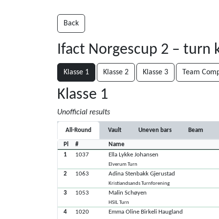
Back
Ifact Norgescup 2 – turn
Klasse 1
Klasse 2
Klasse 3
Team Compe
Klasse 1
Unofficial results
All-Round
Vault
Uneven bars
Beam
Pl
#
Name
1
1037
Ella Lykke Johansen
Elverum Turn
2
1063
Adina Stenbakk Gjerustad
Kristiandsands Turnforening
3
1053
Malin Schøyen
HSIL Turn
4
1020
Emma Oline Birkeli Haugland