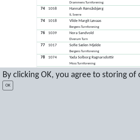
Drammens Turnforening
74
1058
Hannah Rønsåsbjørg
IL Sverre
74
1018
Vilde Margit Løvaas
Bergens Turnforening
76
1039
Nora Sandvold
Elverum Turn
77
1017
Sofie Sælen Mjelde
Bergens Turnforening
78
1074
Yada Solborg Ragnarsdottir
Moss Turnforening
78
1097
Mariia Saltan
By clicking OK, you agree to storing of
Sandnes Turnforening
80
1064
Hanna Maria Høyland
OK
Kristiandsands Turnforening
81
1007
Signe Kalleberg Frigstad
Arendals Turnforening
82
1099
Marit Gjerde Naalsund
Sandnes Turnforening
83
1045
Frida Bruun Schjerve
Hamar IL Turn
84
1100
Sofia Arnøy Barø
Sandnes Turnforening