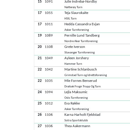
15
1091
Julie Indrebø-Nordby
Nøtterøy Turn
17
1055
Teja Siaurokaite
HSIL Turn
17
1011
Hedda Cassandra Evjan
Asker Turnforening
19
1089
Pernille Lund Tandberg
Nordre Aker Turnforening
20
1108
Grete Iverson
Stavanger Turnforening
21
1049
Ayleen Jorshery
Hammer Turn
22
1042
Martine Schlanbusch
Grimstad Turn og Idrettsforening
22
1035
Mie Fornes Benserud
Drøbak Frogn Tropp Og Turn
24
1094
Lejla Maksumic
Oslo Turnforening
25
1012
Eva Røkke
Asker Turnforening
26
1106
Karna Harholt Fjeldstad
Sotra Sportsklubb
27
1036
Thea Aakermann