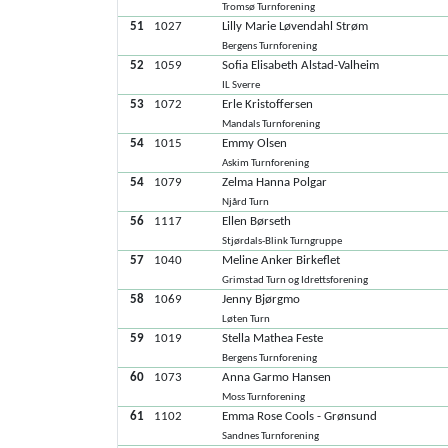
Tromsø Turnforening
51
1027
Lilly Marie Løvendahl Strøm
Bergens Turnforening
52
1059
Sofia Elisabeth Alstad-Valheim
IL Sverre
53
1072
Erle Kristoffersen
Mandals Turnforening
54
1015
Emmy Olsen
Askim Turnforening
54
1079
Zelma Hanna Polgar
Njård Turn
56
1117
Ellen Børseth
Stjørdals-Blink Turngruppe
57
1040
Meline Anker Birkeflet
Grimstad Turn og Idrettsforening
58
1069
Jenny Bjørgmo
Løten Turn
59
1019
Stella Mathea Feste
Bergens Turnforening
60
1073
Anna Garmo Hansen
Moss Turnforening
61
1102
Emma Rose Cools - Grønsund
Sandnes Turnforening