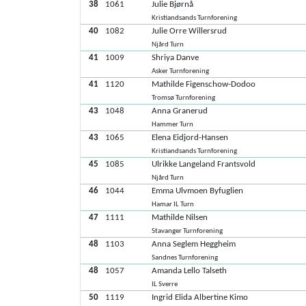
38
1061
Julie Bjørnå
Kristiandsands Turnforening
40
1082
Julie Orre Willersrud
Njård Turn
41
1009
Shriya Danve
Asker Turnforening
41
1120
Mathilde Figenschow-Dodoo
Tromsø Turnforening
43
1048
Anna Granerud
Hammer Turn
43
1065
Elena Eidjord-Hansen
Kristiandsands Turnforening
45
1085
Ulrikke Langeland Frantsvold
Njård Turn
46
1044
Emma Ulvmoen Byfuglien
Hamar IL Turn
47
1111
Mathilde Nilsen
Stavanger Turnforening
48
1103
Anna Seglem Heggheim
Sandnes Turnforening
48
1057
Amanda Lello Talseth
IL Sverre
50
1119
Ingrid Elida Albertine Kimo