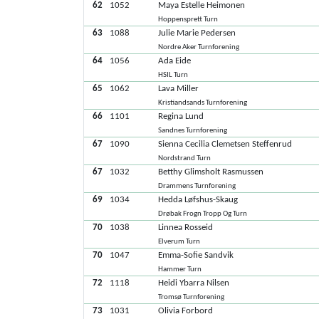
62
1052
Maya Estelle Heimonen
Hoppensprett Turn
63
1088
Julie Marie Pedersen
Nordre Aker Turnforening
64
1056
Ada Eide
HSIL Turn
65
1062
Lava Miller
Kristiandsands Turnforening
66
1101
Regina Lund
Sandnes Turnforening
67
1090
Sienna Cecilia Clemetsen Steffenrud
Nordstrand Turn
67
1032
Betthy Glimsholt Rasmussen
Drammens Turnforening
69
1034
Hedda Løfshus-Skaug
Drøbak Frogn Tropp Og Turn
70
1038
Linnea Rosseid
Elverum Turn
70
1047
Emma-Sofie Sandvik
Hammer Turn
72
1118
Heidi Ybarra Nilsen
Tromsø Turnforening
73
1031
Olivia Forbord