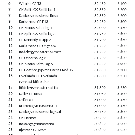
6
Wifolka GF T3
32,450
2,100
7
GK Splitt GK Splitt lag 1
32,350
2,200
7
Dackegymnasterna Rosa
32,350
2,200
9
Karlskrona GF F13
32,250
2,300
10
GK Motus-Salto lag 1
32,000
2,550
11
GK Splitt GK Splitt lag A
31,950
2,600
12
GF Kennedy Trupp 2
31,900
2,650
13
Karlskrona GF Ungdom
31,750
2,800
13
Rödebygymnasterna Svart
31,750
2,800
15
GF Örnarna lag 2
31,700
2,850
16
GK Motus-Salto Lag A
31,550
3,000
17
GF Göteborgsgymnasterna Röd 12
31,350
3,200
18
Hvetlanda GF Hvetlanda
31,300
3,250
gymnastikförening
18
Rödebygymnasterna Lila
31,300
3,250
20
Dalby GF Rosa
31,050
3,500
21
Ödåkra IF
31,000
3,550
21
Brommagymnasterna TT4
31,000
3,550
23
Dackegymnasterna lag Gul 1
30,750
3,800
24
GK Hermes
30,700
3,850
25
Röstångagymnasterna
30,650
3,900
26
Bjerreds GF Svart
30,600
3,950