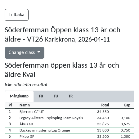
Tillbaka
Söderfemman Öppen klass 13 år och
äldre - VT26
Karlskrona, 2026-04-11
Change class
Söderfemman öppen klass 13 år och
äldre Kval
Icke officiella resultat
Mångkamp
FX
TU
TR
Pl
Namn
Total
Gap
1
Bjerreds GF UT
34,550
2
Legacy Allstars - Nyköping Team Royals
34,450
0,100
3
Åhus GK
33,875
0,675
4
Dackegymnasterna Lag Orange
33,800
0,750
5
Pixbo GF
33,200
1,350