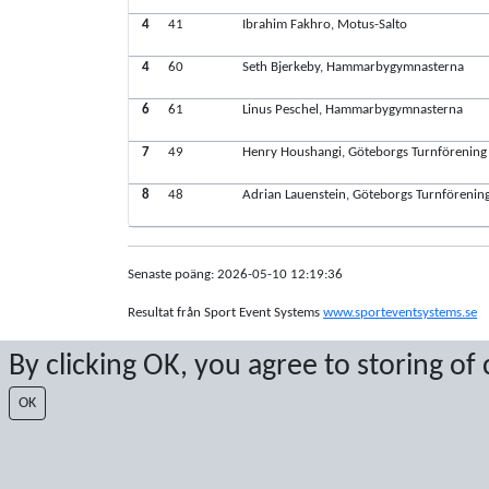
4
41
Ibrahim Fakhro, Motus-Salto
4
60
Seth Bjerkeby, Hammarbygymnasterna
6
61
Linus Peschel, Hammarbygymnasterna
7
49
Henry Houshangi, Göteborgs Turnförening
8
48
Adrian Lauenstein, Göteborgs Turnförenin
Senaste poäng: 2026-05-10 12:19:36
Resultat från Sport Event Systems
www.sporteventsystems.se
By clicking OK, you agree to storing of
Last Update: 2026-08-07 00:27:11
XL
OK
© 2026 Sport Event Systems/TH Systems AB. All content and dat