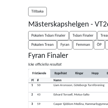
Tillbaka
Mästerskapshelgen - VT
Pokalen Tvåan Finaler
Tvåan Finaler
Trea
Pokalen Trean
Fyran
Femman
ÖP
Fyran Finaler
Icke officiella resultat
Fristående
Bygelhäst
Ringar
Hopp
Pl
#
Namn
1
50
Liam Aronsson, Göteborgs Turnförening
2
43
Edvard Torssell, Motus-Salto
3
59
Casper Sjöblom Medina, Hammarbygymna