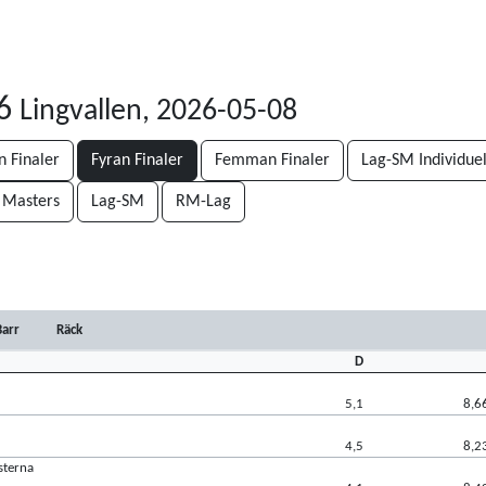
26
Lingvallen, 2026-05-08
n Finaler
Fyran Finaler
Femman Finaler
Lag-SM Individuel
Masters
Lag-SM
RM-Lag
Barr
Räck
D
5,1
8,6
4,5
8,2
sterna