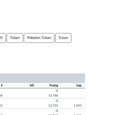
lt
Tvåan
Pokalen Tvåan
Trean
E
ND
Poäng
Gap
Q
66
13,766
Q
33
12,733
1,033
Q