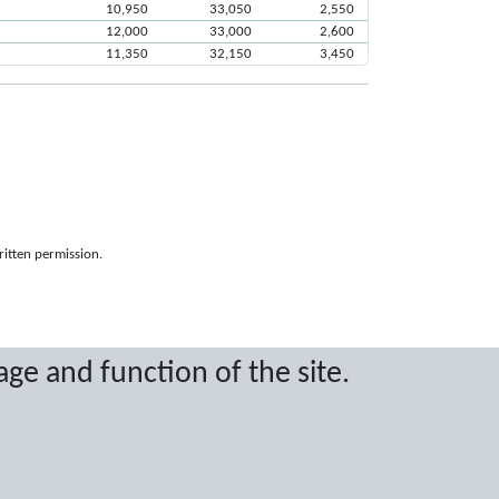
10,950
33,050
2,550
12,000
33,000
2,600
11,350
32,150
3,450
ritten permission.
age and function of the site.