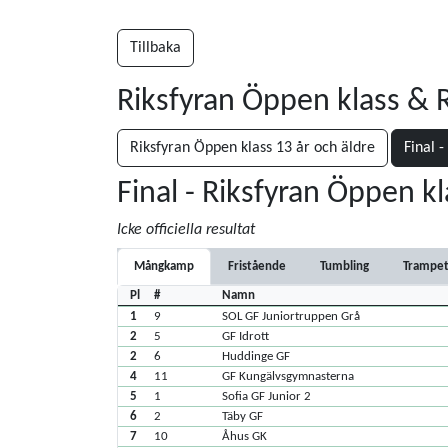
Tillbaka
Riksfyran Öppen klass &
Riksfyran Öppen klass 13 år och äldre
Final 
Final - Riksfyran Öppen kl
Icke officiella resultat
Mångkamp
Fristående
Tumbling
Trampet
Pl
#
Namn
1
9
SOL GF Juniortruppen Grå
2
5
GF Idrott
2
6
Huddinge GF
4
11
GF Kungälvsgymnasterna
5
1
Sofia GF Junior 2
6
2
Täby GF
7
10
Åhus GK