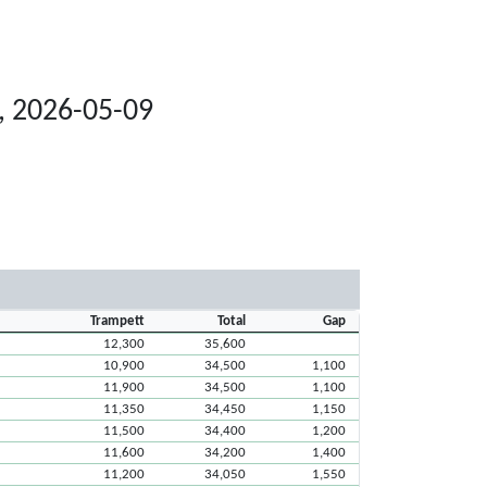
, 2026-05-09
Trampett
Total
Gap
12,300
35,600
10,900
34,500
1,100
11,900
34,500
1,100
11,350
34,450
1,150
11,500
34,400
1,200
11,600
34,200
1,400
11,200
34,050
1,550