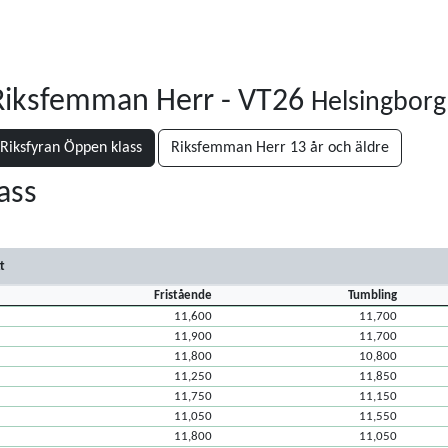
 Riksfemman Herr - VT26
Helsingborg
- Riksfyran Öppen klass
Riksfemman Herr 13 år och äldre
ass
t
Fristående
Tumbling
11,600
11,700
11,900
11,700
11,800
10,800
11,250
11,850
11,750
11,150
11,050
11,550
11,800
11,050