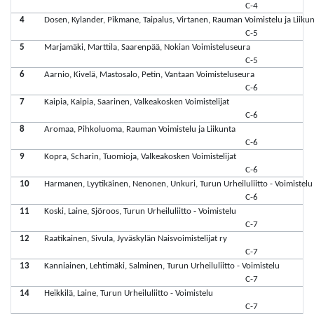
C-4
4
Dosen, Kylander, Pikmane, Taipalus, Virtanen, Rauman Voimistelu ja Liiku
C-5
5
Marjamäki, Marttila, Saarenpää, Nokian Voimisteluseura
C-5
6
Aarnio, Kivelä, Mastosalo, Petin, Vantaan Voimisteluseura
C-6
7
Kaipia, Kaipia, Saarinen, Valkeakosken Voimistelijat
C-6
8
Aromaa, Pihkoluoma, Rauman Voimistelu ja Liikunta
C-6
9
Kopra, Scharin, Tuomioja, Valkeakosken Voimistelijat
C-6
10
Harmanen, Lyytikäinen, Nenonen, Unkuri, Turun Urheiluliitto - Voimistelu
C-6
11
Koski, Laine, Sjöroos, Turun Urheiluliitto - Voimistelu
C-7
12
Raatikainen, Sivula, Jyväskylän Naisvoimistelijat ry
C-7
13
Kanniainen, Lehtimäki, Salminen, Turun Urheiluliitto - Voimistelu
C-7
14
Heikkilä, Laine, Turun Urheiluliitto - Voimistelu
C-7