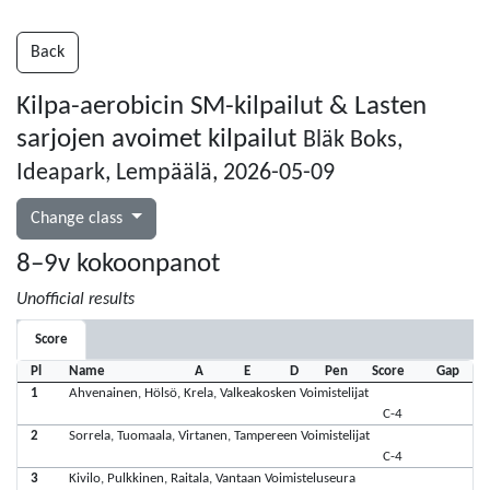
Back
Kilpa-aerobicin SM-kilpailut & Lasten
sarjojen avoimet kilpailut
Bläk Boks,
Ideapark, Lempäälä, 2026-05-09
Change class
8–9v kokoonpanot
Unofficial results
Score
Pl
Name
A
E
D
Pen
Score
Gap
1
Ahvenainen, Hölsö, Krela, Valkeakosken Voimistelijat
C-4
2
Sorrela, Tuomaala, Virtanen, Tampereen Voimistelijat
C-4
3
Kivilo, Pulkkinen, Raitala, Vantaan Voimisteluseura