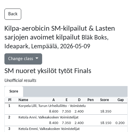
Back
Kilpa-aerobicin SM-kilpailut & Lasten
sarjojen avoimet kilpailut
Bläk Boks,
Ideapark, Lempäälä, 2026-05-09
Change class
SM nuoret yksilöt tytöt Finals
Unofficial results
Score
Pl
Name
A
E
D
Pen
Score
Gap
1
Korpela Lilli, Turun Urheiluliitto - Voimistelu
8.600
7.350
2.400
18.350
2
Ketola Anni, Valkeakosken Voimistelijat
8.400
7.350
2.400
18.150
0.200
3
Ketola Emmi, Valkeakosken Voimistelijat