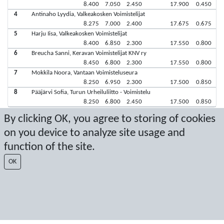
8.400
7.050
2.450
17.900
0.450
4
Antinaho Lyydia, Valkeakosken Voimistelijat
8.275
7.000
2.400
17.675
0.675
5
Harju Iisa, Valkeakosken Voimistelijat
8.400
6.850
2.300
17.550
0.800
6
Breucha Sanni, Keravan Voimistelijat KNV ry
8.450
6.800
2.300
17.550
0.800
7
Mokkila Noora, Vantaan Voimisteluseura
8.250
6.950
2.300
17.500
0.850
8
Pääjärvi Sofia, Turun Urheiluliitto - Voimistelu
8.250
6.800
2.450
17.500
0.850
By clicking OK, you agree to storing of cookies
Latest score: 5/10/2026 3:52:37 PM
on you device to analyze site usage and
function of the site.
Score by Sport Event Systems
www.sporteventsystems.se
OK
Last Update: 8/6/2026 7:48:32 PM
SX
© 2026 Sport Event Systems/TH Systems AB. All content and data are
protected by copyright. No copying or redistribution allowed without prior
written permission.