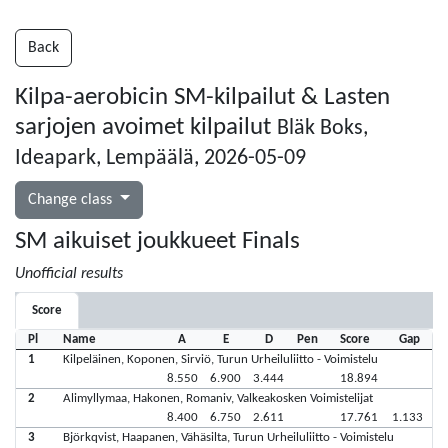
Back
Kilpa-aerobicin SM-kilpailut & Lasten
sarjojen avoimet kilpailut
Bläk Boks,
Ideapark, Lempäälä, 2026-05-09
Change class
SM aikuiset joukkueet Finals
Unofficial results
Score
Pl
Name
A
E
D
Pen
Score
Gap
1
Kilpeläinen, Koponen, Sirviö, Turun Urheiluliitto - Voimistelu
8.550
6.900
3.444
18.894
2
Alimyllymaa, Hakonen, Romaniv, Valkeakosken Voimistelijat
8.400
6.750
2.611
17.761
1.133
3
Björkqvist, Haapanen, Vähäsilta, Turun Urheiluliitto - Voimistelu