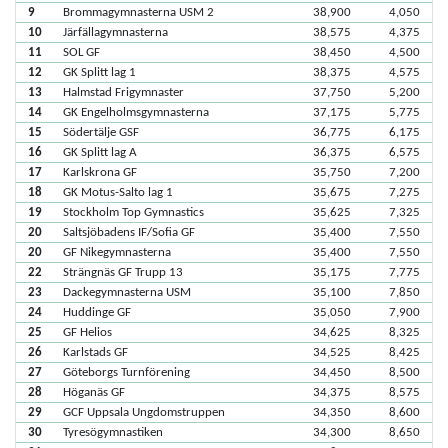
9
Brommagymnasterna USM 2
38,900
4,050
10
Järfällagymnasterna
38,575
4,375
11
SOL GF
38,450
4,500
12
GK Splitt lag 1
38,375
4,575
13
Halmstad Frigymnaster
37,750
5,200
14
GK Engelholmsgymnasterna
37,175
5,775
15
Södertälje GSF
36,775
6,175
16
GK Splitt lag A
36,375
6,575
17
Karlskrona GF
35,750
7,200
18
GK Motus-Salto lag 1
35,675
7,275
19
Stockholm Top Gymnastics
35,625
7,325
20
Saltsjöbadens IF/Sofia GF
35,400
7,550
20
GF Nikegymnasterna
35,400
7,550
22
Strängnäs GF Trupp 13
35,175
7,775
23
Dackegymnasterna USM
35,100
7,850
24
Huddinge GF
35,050
7,900
25
GF Helios
34,625
8,325
26
Karlstads GF
34,525
8,425
27
Göteborgs Turnförening
34,450
8,500
28
Höganäs GF
34,375
8,575
29
GCF Uppsala Ungdomstruppen
34,350
8,600
30
Tyresögymnastiken
34,300
8,650