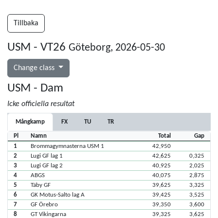
Tillbaka
USM - VT26
Göteborg, 2026-05-30
Change class
USM - Dam
Icke officiella resultat
Mångkamp
FX
TU
TR
Pl
Namn
Total
Gap
1
Brommagymnasterna USM 1
42,950
2
Lugi GF lag 1
42,625
0,325
3
Lugi GF lag 2
40,925
2,025
4
ABGS
40,075
2,875
5
Täby GF
39,625
3,325
6
GK Motus-Salto lag A
39,425
3,525
7
GF Örebro
39,350
3,600
8
GT Vikingarna
39,325
3,625