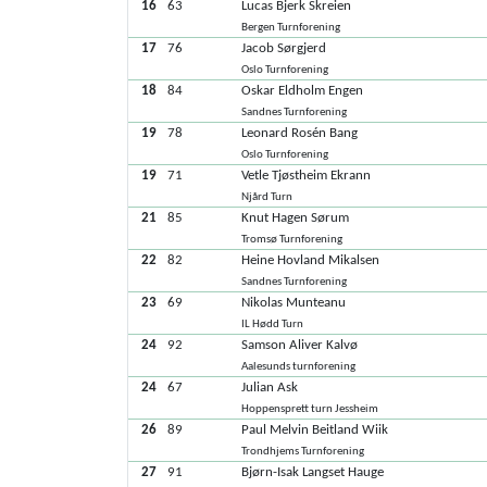
16
63
Lucas Bjerk Skreien
Bergen Turnforening
17
76
Jacob Sørgjerd
Oslo Turnforening
18
84
Oskar Eldholm Engen
Sandnes Turnforening
19
78
Leonard Rosén Bang
Oslo Turnforening
19
71
Vetle Tjøstheim Ekrann
Njård Turn
21
85
Knut Hagen Sørum
Tromsø Turnforening
22
82
Heine Hovland Mikalsen
Sandnes Turnforening
23
69
Nikolas Munteanu
IL Hødd Turn
24
92
Samson Aliver Kalvø
Aalesunds turnforening
24
67
Julian Ask
Hoppensprett turn Jessheim
26
89
Paul Melvin Beitland Wiik
Trondhjems Turnforening
27
91
Bjørn-Isak Langset Hauge