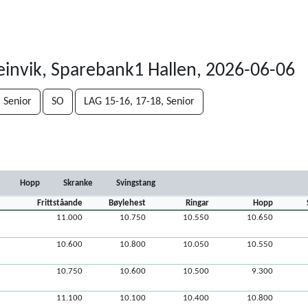
einvik, Sparebank1 Hallen, 2026-06-06
Senior
SO
LAG 15-16, 17-18, Senior
Hopp
Skranke
Svingstang
Frittståande
Bøylehest
Ringar
Hopp
11.000
10.750
10.550
10.650
10.600
10.800
10.050
10.550
10.750
10.600
10.500
9.300
11.100
10.100
10.400
10.800