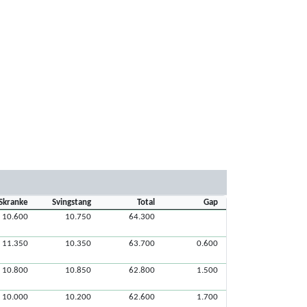
Skranke
Svingstang
Total
Gap
10.600
10.750
64.300
11.350
10.350
63.700
0.600
10.800
10.850
62.800
1.500
10.000
10.200
62.600
1.700