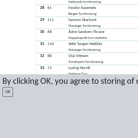
Aalesunds turnforening
28
61
Feodor Kasemets
Bergen Turnforening
29
111
Samson Skarlund
Stavanger Turnforening
30
68
Ådne Sandven-Thrane
Hoppensprett turn Jessheim
31
110
Vetle Tangen Heikkila
Stavanger Turnforening
32
88
Olai Ottesen
Trondhjems Turnforening
33
72
Ludvig Nervik
Nøtterøy Turn
By clicking OK, you agree to storing of
34
74
Petter Ugland Bekkevar
Nøtterøy Turn
OK
35
93
Severin Gjerset
Aalesunds turnforening
36
62
Linus Nikolai Floen Aarhuus
Bergen Turnforening
37
73
Matheo Gunnerud
Nøtterøy Turn
38
86
Edvard Tokle
Trondhjems Turnforening