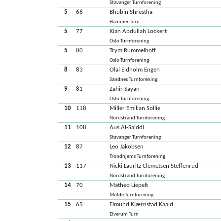
Stavanger Turnforening
5
66
Bhubin Shrestha
Hammer Turn
5
77
Kian Abdullah Lockert
Oslo Turnforening
5
80
Trym Rummelhoff
Oslo Turnforening
8
83
Olai Eldholm Engen
Sandnes Turnforening
9
81
Zahir Sayan
Oslo Turnforening
10
118
Miller Emilian Sollie
Nordstrand Turnforening
11
108
Aus Al-Saiddi
Stavanger Turnforening
12
87
Leo Jakobsen
Trondhjems Turnforening
13
117
Nicki Lauritz Clemetsen Steffenrud
Nordstrand Turnforening
14
70
Matheo Liepelt
Molde Turnforening
15
65
Eimund Kjærnstad Kaald
Elverum Turn