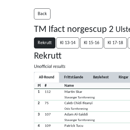
Back
TM Ifact norgescup 2
Ulst
Rekrutt
Kl 13-14
Kl 15-16
Kl 17-18
Rekrutt
Unofficial results
All-Round
Frittståande
Bøylehest
Ringar
Pl
#
Name
1
112
Martin Skar
Stavanger Turnforening
2
75
Caleb Chidi Ifeanyi
Oslo Turnforening
3
107
Adam Al-Saiddi
Stavanger Turnforening
4
109
Patrick Tucu