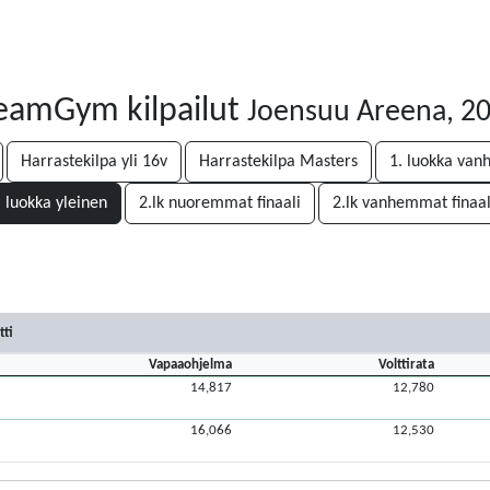
eamGym kilpailut
Joensuu Areena, 2
Harrastekilpa yli 16v
Harrastekilpa Masters
1. luokka va
. luokka yleinen
2.lk nuoremmat finaali
2.lk vanhemmat finaal
tti
Vapaaohjelma
Volttirata
14,817
12,780
16,066
12,530