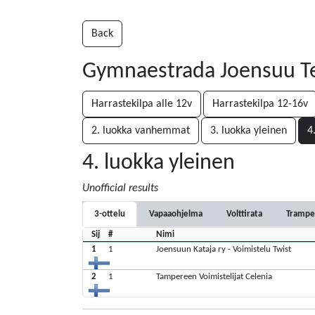
Back
Gymnaestrada Joensuu T
Harrastekilpa alle 12v
Harrastekilpa 12-16v
2. luokka vanhemmat
3. luokka yleinen
4
4. luokka yleinen
Unofficial results
3-ottelu
Vapaaohjelma
Volttirata
Trampe
Sij
#
Nimi
1
1
Joensuun Kataja ry - Voimistelu Twist
2
1
Tampereen Voimistelijat Celenia