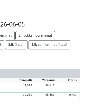
026-06-05
nhemmat
2. luokka nuoremmat
i
3.lk finaali
1.lk vanhemmat finaali
Trampetti
Yhteensä
Erotus
12,015
39,612
10,265
38,861
0,751