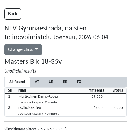
Back
NTV Gymnaestrada, naisten
telinevoimistelu
Joensuu, 2026-06-04
Change class
Masters Blk 18-35v
Unofficial results
All-Round
VT
UB
BB
FX
Sij
Nimi
Yhteensä
Erotus
1
Martikainen Emma-Roosa
39,350
Joensuun Kataja ry - Voimistelu
2
Lavikainen Iina
38,050
1,300
Joensuun Kataja ry - Voimistelu
Viimeisimmät pisteet: 7.6.2026 13.39.58