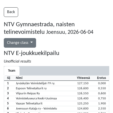
Back
NTV Gymnaestrada, naisten
telinevoimistelu
Joensuu, 2026-06-04
Change class
NTV E-joukkuekilpailu
Unofficial results
Team
Sij
Nimi
Yhteensä
Erotus
1
Jyväskylän Voimistelijat-79 ry.
127,150
0,000
2
Espoon Telinetaiturit ry
126,600
0,550
3
Viipurin Reipas Ry
126,550
0,600
4
Voimisteluseura Keski-Uusimaa
126,400
0,750
5
Vaasan Telinetaiturit
125,250
1,900
6
Joensuun Kataja ry - Voimistelu
124,600
2,550