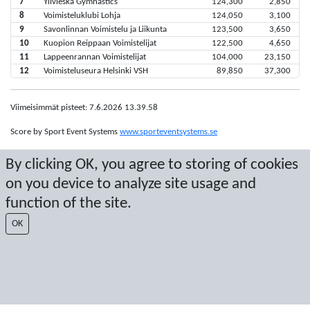
7
Ylivieska Gymnastics
124,300
2,850
8
Voimisteluklubi Lohja
124,050
3,100
9
Savonlinnan Voimistelu ja Liikunta
123,500
3,650
10
Kuopion Reippaan Voimistelijat
122,500
4,650
11
Lappeenrannan Voimistelijat
104,000
23,150
12
Voimisteluseura Helsinki VSH
89,850
37,300
Viimeisimmät pisteet: 7.6.2026 13.39.58
Score by Sport Event Systems
www.sporteventsystems.se
By clicking OK, you agree to storing of cookies
Last Update: 7.8.2026 1.00.05
on you device to analyze site usage and
SX
© 2026 Sport Event Systems/TH Systems AB. All content and data are
function of the site.
protected by copyright. No copying or redistribution allowed without prior
written permission.
OK