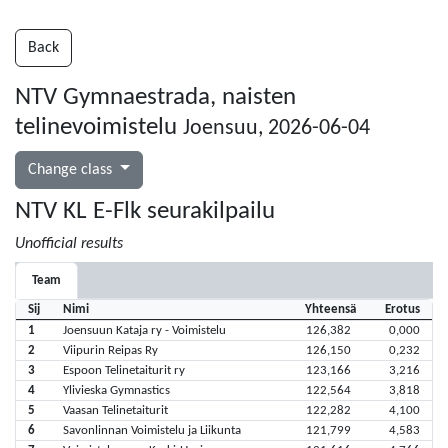
Back
NTV Gymnaestrada, naisten
telinevoimistelu
Joensuu, 2026-06-04
Change class
NTV KL E-Flk seurakilpailu
Unofficial results
Team
Sij
Nimi
Yhteensä
Erotus
1
Joensuun Kataja ry - Voimistelu
126,382
0,000
2
Viipurin Reipas Ry
126,150
0,232
3
Espoon Telinetaiturit ry
123,166
3,216
4
Ylivieska Gymnastics
122,564
3,818
5
Vaasan Telinetaiturit
122,282
4,100
6
Savonlinnan Voimistelu ja Liikunta
121,799
4,583