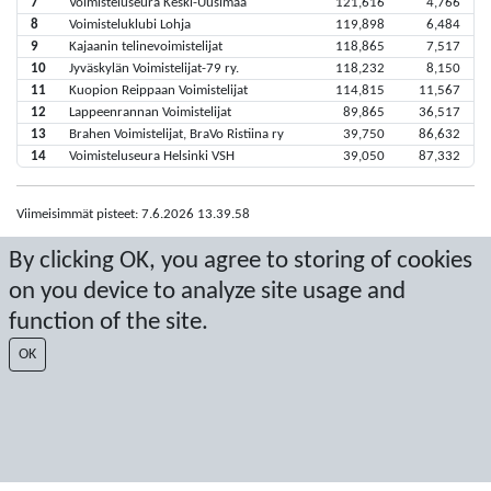
7
Voimisteluseura Keski-Uusimaa
121,616
4,766
8
Voimisteluklubi Lohja
119,898
6,484
9
Kajaanin telinevoimistelijat
118,865
7,517
10
Jyväskylän Voimistelijat-79 ry.
118,232
8,150
11
Kuopion Reippaan Voimistelijat
114,815
11,567
12
Lappeenrannan Voimistelijat
89,865
36,517
13
Brahen Voimistelijat, BraVo Ristiina ry
39,750
86,632
14
Voimisteluseura Helsinki VSH
39,050
87,332
Viimeisimmät pisteet: 7.6.2026 13.39.58
Score by Sport Event Systems
www.sporteventsystems.se
By clicking OK, you agree to storing of cookies
on you device to analyze site usage and
Last Update: 8.8.2026 8.08.44
function of the site.
SX
© 2026 Sport Event Systems/TH Systems AB. All content and data are
OK
protected by copyright. No copying or redistribution allowed without prior
written permission.