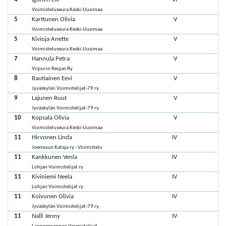
Voimisteluseura Keski-Uusimaa
5
Karttunen Olivia
V
Voimisteluseura Keski-Uusimaa
5
Kivioja Anette
V
Voimisteluseura Keski-Uusimaa
7
Hannula Petra
V
Viipurin Reipas Ry
8
Rautiainen Eevi
V
Jyväskylän Voimistelijat-79 ry.
9
Lajunen Ruut
V
Jyväskylän Voimistelijat-79 ry.
10
Kopsala Olivia
V
Voimisteluseura Keski-Uusimaa
11
Hirvonen Linda
IV
Joensuun Kataja ry - Voimistelu
11
Kankkunen Venla
IV
Lohjan Voimistelijat ry
11
Kiviniemi Neela
IV
Lohjan Voimistelijat ry
11
Koivunen Olivia
IV
Jyväskylän Voimistelijat-79 ry.
11
Nalli Jenny
IV