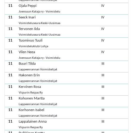
Lappeenrannan Voimistelijat
11
Ojala Peppi
IV
Joensuun Kataja ry - Voimistelu
11
Seeck Inari
IV
Voimisteluseura Keski-Uusimaa
11
Tervonen Iida
IV
Voimisteluseura Keski-Uusimaa
11
Tuomivuo Tuuli
IV
Voimisteluklubi Lohja
11
Vilen Neea
IV
Joensuun Kataja ry - Voimistelu
11
Buuri Tilda
III
Lappeenrannan Voimistelijat
11
Hakonen Erin
III
Lappeenrannan Voimistelijat
11
Kervinen Rosa
III
Viipurin Reipas Ry
11
Kohonen Martta
III
Lappeenrannan Voimistelijat
11
Korhonen Isabel
III
Lappeenrannan Voimistelijat
11
Lappalainen Anna
III
Viipurin Reipas Ry