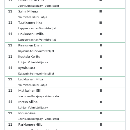
11
Pulkkinen Kerttu
III
Joensuun Kataja ry - Voimistelu
11
Salmi Milena
III
Voimisteluklubi Lohja
11
Tuukkanen Inka
III
Lappeenrannan Voimistelijat
11
Hokkanen Emilia
II
Lappeenrannan Voimistelijat
11
Kinnunen Emmi
II
Kajaanin telinevoimistelijat
11
Koskela Kerttu
II
Lohjan Voimistelijat ry
11
Kytölä Sara
II
Kajaanin telinevoimistelijat
11
Laukkanen Milja
II
Voimisteluklubi Lohja
11
Matikainen Elli
II
Joensuun Kataja ry - Voimistelu
11
Metso Aliina
II
Lohjan Voimistelijat ry
11
Mölsä Veea
II
Joensuun Kataja ry - Voimistelu
11
Parkkonen Hilja
II