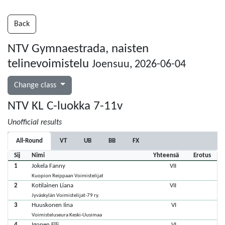
Back
NTV Gymnaestrada, naisten
telinevoimistelu
Joensuu, 2026-06-04
Change class
NTV KL C-luokka 7-11v
Unofficial results
All-Round
VT
UB
BB
FX
Sij
Nimi
Yhteensä
Erotus
1
Jokela Fanny
VII
Kuopion Reippaan Voimistelijat
2
Kotilainen Liana
VII
Jyväskylän Voimistelijat-79 ry.
3
Huuskonen Iina
VI
Voimisteluseura Keski-Uusimaa
4
Igonen Elli
VI