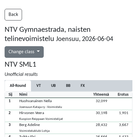
Back
NTV Gymnaestrada, naisten
telinevoimistelu
Joensuu, 2026-06-04
Change class
NTV SML1
Unofficial results
All-Round
VT
UB
BB
FX
Sij
Nimi
Yhteensä
Erotus
1
Huohvanainen Nella
32,099
Joensuun Kataja ry - Voimistelu
2
Hirvonen Veera
30,198
1,901
Kuopion Reippaan Voimistelijat
3
Berg Adeline
28,432
3,667
Voimisteluklubi Lohja
4
Tuikka Elsi
26,666
5,433