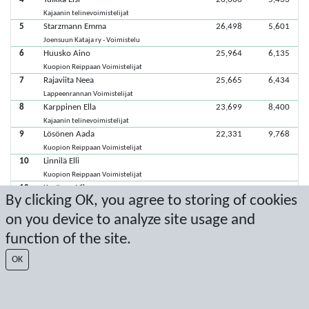
Kajaanin telinevoimistelijat
5
Starzmann Emma
26,498
5,601
Joensuun Kataja ry - Voimistelu
6
Huusko Aino
25,964
6,135
Kuopion Reippaan Voimistelijat
7
Rajaviita Neea
25,665
6,434
Lappeenrannan Voimistelijat
8
Karppinen Ella
23,699
8,400
Kajaanin telinevoimistelijat
9
Lösönen Aada
22,331
9,768
Kuopion Reippaan Voimistelijat
10
Linnilä Elli
Kuopion Reippaan Voimistelijat
10
Keränen Vilma
By clicking OK, you agree to storing of cookies
Kuopion Reippaan Voimistelijat
on you device to analyze site usage and
function of the site.
Viimeisimmät pisteet: 7.6.2026 13.39.58
OK
Score by Sport Event Systems
www.sporteventsystems.se
Last Update: 9.8.2026 0.04.51